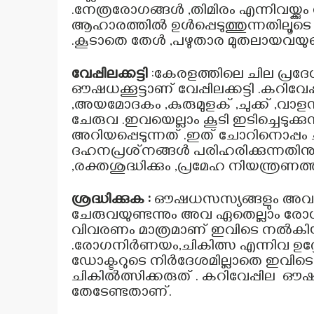
.നേത്രരോഗങ്ങൾ ,തിമിരം എന്നിവയ്ക്കു
ആഹാരത്തിൽ ഉൾപ്പെടുത്തുന്നതിലൂടെ
.കൂടാതെ തേൾ ,പഴുതാര മുതലായവയുടെ വ
വേപ്പിലക്കട്ടി
:കേരളത്തിലെ ചില പ്രദേ
ഔഷധക്കൂട്ടാണ് വേപ്പിലക്കട്ടി .കറിവ
,അയമോദകം ,കുരുമുളക് ,ചുക്ക് ,വാളൻ
ചേരുവ .ഇവയെല്ലാം കൂടി ഇടിച്ചെടുക്കു
അറിയപ്പെടുന്നത് .ഇത് ചോറിനൊപ്പം
ദഹനപ്രശ്‌നങ്ങൾ പരിഹരിക്കുന്നതിനും
,രക്തശുദ്ധിക്കും ,പ്രമേഹ നിയന്ത്രണത്
ശ്രദ്ധിക്കുക :
ഔഷധസസ്യങ്ങളും അവയുട
ചേരുവയുണ്ടന്നും അവ ഏതെല്ലാം രോഗ
വിവരണം മാത്രമാണ് ഇവിടെ നൽകിയിരി
.രോഗനിര്‍ണയം,ചികിത്സ എന്നിവ ഉദ്ദ
ഡോക്ടറുടെ നിർദേശമില്ലാതെ ഇവിടെ പ
ചികിൽത്സിക്കരുത് . കറിവേപ്പില 
തേടേണ്ടതാണ്.