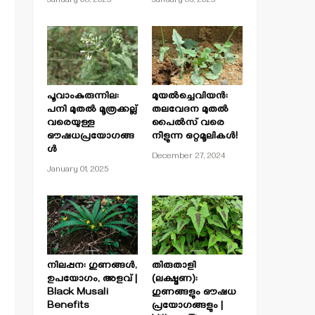
January 08, 2025
January 03, 2025
പൂവാംകുരുന്നില:
മുയൽച്ചെവിയൻ:
പനി മുതൽ മൂത്രക്കല്ല്
തലവേദന മുതൽ
വരെയുള്ള
പൈൽസ് വരെ
ഔഷധപ്രയോഗങ്ങ
നീളുന്ന ഒറ്റമൂലികൾ!
ൾ
December 27, 2024
January 01, 2025
നിലപ്പന: ഗുണങ്ങൾ,
തിരുതാളി
ഉപയോഗം, അളവ് |
(ലക്ഷ്മണ):
Black Musali
ഗുണങ്ങളും ഔഷധ
Benefits
പ്രയോഗങ്ങളും |