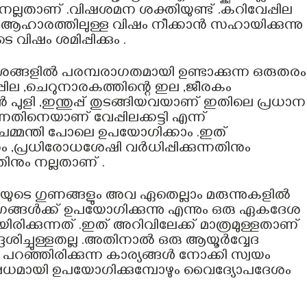
ം നല്ലതാണ് .വിഷശമന ശക്തിയുണ്ട് .കറിവേപ്പില
 ആഹാരത്തിലുള്ള വിഷം നീക്കാൻ സഹായിക്കുന്നു
ിഷം ശമിപ്പിക്കും .
ശങ്ങളിൽ പരമ്പരാഗതമായി ഉണ്ടാക്കുന്ന ഒരുതരം
േപ്പില ,ചെറുനാരകത്തിന്റെ ഇല ,ജീരകം
 പുളി ,ഇന്തുപ്പ് തുടങ്ങിയവയാണ് ഇതിലെ പ്രധാന
ന്നതിനെയാണ് വേപ്പിലക്കട്ടി എന്ന്
 ചമ്മന്തി പോലെ ഉപയോഗിക്കാം .ഇത്
 ,പ്രധിരോധശേഷി വർധിപ്പിക്കുന്നതിനും
തിനും നല്ലതാണ് .
െ ഗുണങ്ങളും അവ ഏതെല്ലാം മരുന്നുകളിൽ
ങ്ങൾക്ക് ഉപയോഗിക്കുന്നു എന്നും ഒരു ഏകദേശ
ക്കുന്നത് .ഇത് അറിവിലേക്ക് മാത്രമുള്ളതാണ്
േശിച്ചുള്ളതല്ല .അതിനാൽ ഒരു ആയൂർവ്വേദ
റഞ്ഞിരിക്കുന്ന കാര്യങ്ങൾ നോക്കി സ്വയം
ഔഷധമായി ഉപയോഗിക്കുമ്പോഴും വൈദ്യോപദേശം