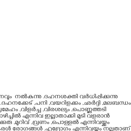
വും നൽകുന്നു .ദഹനശക്തി വർധിപ്പിക്കുന്നു
കുന്നു .ദഹനക്കേട് ,പനി ,വയറിളക്കം ,ഛർദ്ദി ,മലബന്ധം
്രമേഹം ,വിളർച്ച ,വിരശല്യം ,പൊണ്ണത്തടി
കൊഴിച്ചിൽ എന്നിവ ഇല്ലാതാക്കി മുടി വളരാൻ
ുരു ,മുറിവ് ,വ്രണം ,പൊള്ളൽ എന്നിവയ്ക്കും
ൾ രോഗങ്ങൾ .ഹൃദ്രോഗം എന്നിവയ്ക്കും നല്ലതാണ്