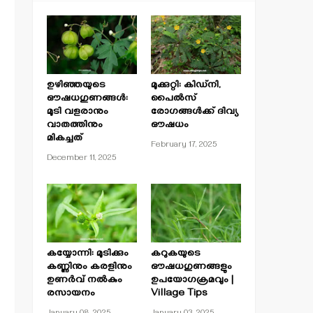
ഉഴിഞ്ഞയുടെ
മുക്കുറ്റി: കിഡ്‌നി,
ഔഷധഗുണങ്ങൾ:
പൈൽസ്
മുടി വളരാനും
രോഗങ്ങൾക്ക് ദിവ്യ
വാതത്തിനും
ഔഷധം
മികച്ചത്
February 17, 2025
December 11, 2025
കയ്യോന്നി: മുടിക്കും
കറുകയുടെ
കണ്ണിനും കരളിനും
ഔഷധഗുണങ്ങളും
ഉണർവ് നൽകും
ഉപയോഗക്രമവും |
രസായനം
Village Tips