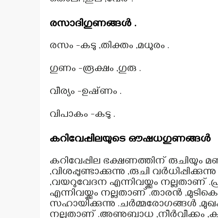
തൊലി ,ഇല ,വേര് .
രസാദിഗുണങ്ങൾ .
രസം -കടു ,തിക്തം ,മധുരം .
ഗുണം -രൂക്ഷം ,ഗുരു .
വീര്യം -ഉഷ്‌ണം .
വിപാകം -കടു .
കറിവേപ്പിലയുടെ ഔഷധഗുണങ്ങൾ
കറിവേപ്പില ഭക്ഷണത്തിന് രുചിയും മണ
,വിശപ്പുണ്ടാക്കുന്നു ,രുചി വർധിപ്പിക്
,വയറുവേദന എന്നിവയ്ക്കും നല്ലതാണ് .പ
എന്നിവയ്ക്കും നല്ലതാണ് .താരൻ ,മുടി
സഹായിക്കുന്നു .ചർമ്മരോഗങ്ങൾ ,മുഖക്ക
നല്ലതാണ് .അണുബാധ ,നീർവീക്കം ,കര