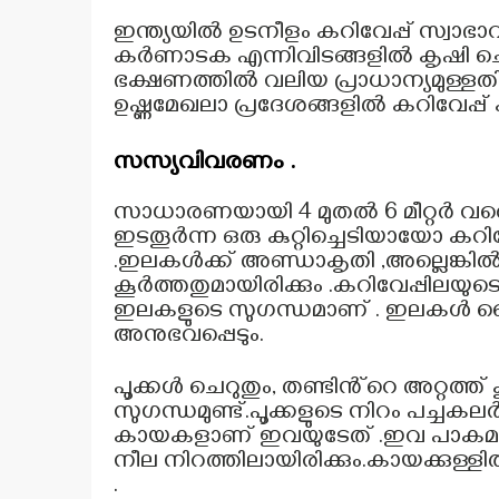
ഇന്ത്യയിൽ ഉടനീളം കറിവേപ്പ് സ്വാഭാ
കർണാടക എന്നിവിടങ്ങളിൽ കൃഷി ചെയുന്
ഭക്ഷണത്തിൽ വലിയ പ്രാധാന്യമുള്ള
ഉഷ്ണമേഖലാ പ്രദേശങ്ങളിൽ കറിവേപ്പ് കൃഷ
സസ്യവിവരണം .
സാധാരണയായി 4 മുതൽ 6 മീറ്റർ വര
ഇടതൂർന്ന ഒരു കുറ്റിച്ചെടിയായോ കറിവ
.ഇലകൾക്ക് അണ്ഡാകൃതി ,അല്ലെങ്ക
കൂർത്തതുമായിരിക്കും .കറിവേപ്പില
ഇലകളുടെ സുഗന്ധമാണ് . ഇലകൾ കൈക
അനുഭവപ്പെടും.
പൂക്കൾ ചെറുതും, തണ്ടിൻ്റെ അറ്റത്ത് കൂ
സുഗന്ധമുണ്ട്.പൂക്കളുടെ നിറം പച്ചകലർ
കായകളാണ് ഇവയുടേത് .ഇവ പാകമാകുമ്
നീല നിറത്തിലായിരിക്കും.കായക്കുള്ള
.