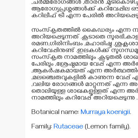
,ചർമ്മരോഗങ്ങൾ ,താരൻ ,മുടികൊഴിച
ആരോഗ്യപ്രശ്നങ്ങൾക്ക് കറിവേപ്പില
കറിലീഫ് ട്രീ എന്ന പേരിൽ അറിയപ്പെടുന
സംസ്‌കൃതത്തിൽ കൈഡര്യം എന്ന നാമ
അറിയപ്പെടുന്നത് .കൂടാതെ സുരഭി,
രമണ,ഗിരിനിംബം ,മഹാരിഷ്ട ,ശുക്ലശാ
കറിവേപ്പിനുണ്ട് .ഇലകൾക്ക് സുഗന്ധ
സംസ്‌കൃത നാമത്തിലും ,കൂടുതൽ ശ
പേരിലും ,ശ്രേഷ്ഠമായ വേപ്പ് എന്ന 
,ആകർഷകമായത് എന്ന അർത്ഥത്തിൽ
,മലഞ്ചെരുവുകളിൽ കാണുന്ന വേപ്പ് 
,വലിയ രോഗങ്ങൾ മാറ്റുന്നത് എന്ന അ
തൊലിയുള്ള ശാഖകളുള്ളത് എന്ന അർ
നാമത്തിലും കറിവേപ്പ് അറിയപ്പെടുന്നു 
Botanical name:
Murraya koenigii
.
Family:
Rutaceae
(Lemon family).