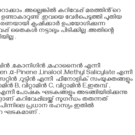
ക്കാം .അല്ലെങ്കിൽ കറിവേപ്പ് മരത്തിൻ്റെ
ൾ ഉണ്ടാകാറുണ്ട് .ഇവയെ വേർപെടുത്തി പുതിയ
ണയായി കൃഷിക്കാർ ഉപയോഗിക്കുന്ന
്പ് തൈകൾ നട്ടാലും പിടിക്കില്ല .അതിന്റെ
ില്ല .
ംബിൻ ,കോനിഗിൻ ,മഹാനൈൻ എന്നീ
α-Pinene ,Linalool ,Methyl Salicylate എന്നീ
്റിൻ ,റുട്ടിൻ എന്നീ ഫീനോളിക് സംയുക്തങ്ങളും
ിൻ B, വിറ്റാമിൻ C, വിറ്റാമിൻ E,ഇരുമ്പ് ,
നീ പോഷക ഘടകങ്ങളും അടങ്ങിയിരിക്കുന്നു
് കറിവേപ്പിലയ്ക്ക് സുഗന്ധം തരുന്നത്
 പിന്നിലെ പ്രധാന രഹസ്യം ഇതിൽ
്ന ഘടകമാണ് .