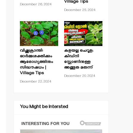
Village Tips
December 26, 2024
December 25, 2024
വിഷ്ണുക്രാന്തി:
കളയല്ല ചെറൂള;
ഓർമ്മശക്തിക്കും
കിഡ്നി
ആരോഗ്യത്തിനും
സ്റ്റോണിനുള്ള
സിദ്ധൗഷധം |
അത്ഭുത മരുന്ന്
Village Tips
December 20, 2024
December 22, 2024
You Might be Intersted