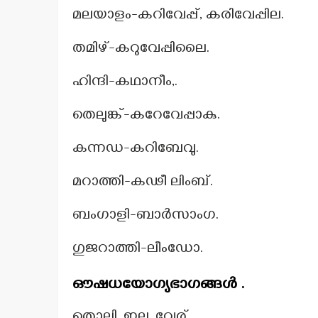
മലയാളം-കറിവേപ്പ്, കരിവേപ്പില.
തമിഴ്-കറുവേപ്പിലൈ.
ഹിന്ദി-കഥാനീം,.
തെലുങ്ക്-കറേവേപ്പാകു.
കന്നഡ-കറിബേവു.
മറാത്തി-കഢീ ലിംബ്.
ബംഗാളി-ബാർസാംഗ.
ഗുജറാത്തി-ലീംഡോ.
ഔഷധയോഗ്യഭാഗങ്ങൾ .