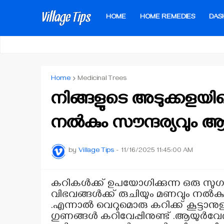
HOME
HOME REMEDIES
DAS
Home
Medicinal Trees
നിങ്ങളുടെ അടുക്കളയില
നൽകും സൗന്ദര്യവും ആ
by
Village Tips
-
11/16/2025 11:45:00 AM
കറികൾക്ക് ഉപയോഗിക്കുന്ന ഒരു സുഗന
വിഭവങ്ങൾക്ക് രുചിയും മണവും നൽകുന്
.എന്നാൽ വെറുമൊരു കറിക്ക് കൂട്ട
ഗുണങ്ങൾ കറിവേപ്പിനുണ്ട് .ആയുർവേദ