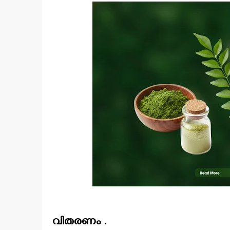
വിതരണം .