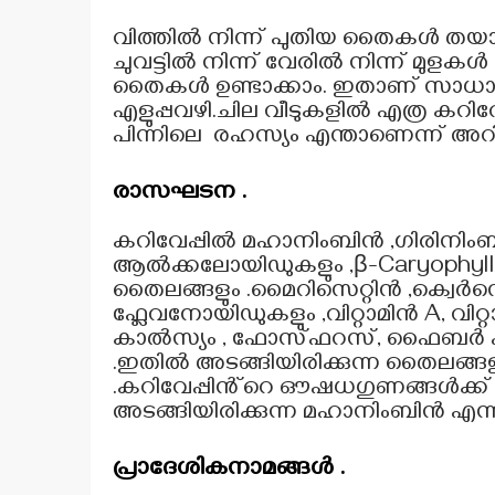
വിത്തിൽ നിന്ന് പുതിയ തൈകൾ തയാറാ
ചുവട്ടിൽ നിന്ന് വേരിൽ നിന്ന് മുളക
തൈകൾ ഉണ്ടാക്കാം. ഇതാണ് സാധാര
എളുപ്പവഴി.ചില വീടുകളിൽ എത്ര കറിവേപ
പിന്നിലെ രഹസ്യം എന്താണെന്ന് അറിയ
രാസഘടന .
കറിവേപ്പിൽ മഹാനിംബിൻ ,ഗിരിനി
ആൽക്കലോയിഡുകളും ,β-Caryophyllen ,
തൈലങ്ങളും .മൈറിസെറ്റിൻ ,ക്വെർസെറ
ഫ്ലേവനോയിഡുകളും ,വിറ്റാമിൻ A, വിറ്റാമ
കാൽസ്യം , ഫോസ്ഫറസ്, ഫൈബർ എന്
.ഇതിൽ അടങ്ങിയിരിക്കുന്ന തൈലങ്ങളാണ
.കറിവേപ്പിൻ്റെ ഔഷധഗുണങ്ങൾക്ക്
അടങ്ങിയിരിക്കുന്ന മഹാനിംബിൻ എന
പ്രാദേശികനാമങ്ങൾ .