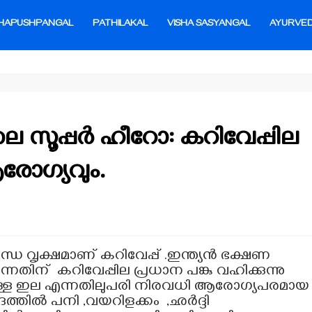
HAPUSHPANGAL
PATHILAKAL
VISHA SASYANGAL
AYURVE
െ സൂപ്പർ ഹീറോ: കറിവേപ്പില
രോഗ്യവും.
്ധ വൃക്ഷമാണ് കറിവേപ്പ് .ഇന്ത്യൻ ഭക്ഷണ
നതിന് കറിവേപ്പില പ്രധാന പങ്കു വഹിക്കുന്നു
ാനുള്ള ഇല എന്നതിലുപരി നിരവധി ആരോഗ്യപരമായ
ത്തിൽ പനി ,വയറിളക്കം ,ഛർദ്ദി