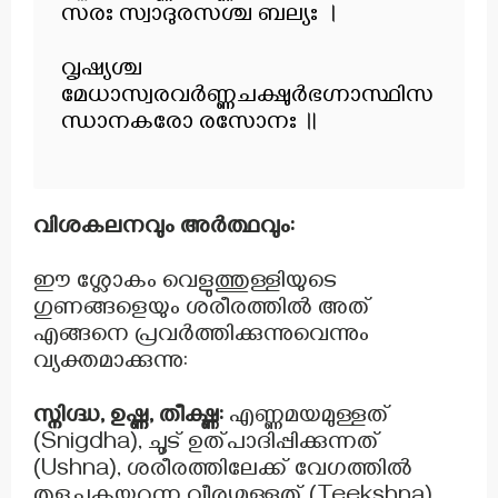
സരഃ സ്വാദുരസശ്ച ബല്യഃ ।
വൃഷ്യശ്ച
മേധാസ്വരവർണ്ണചക്ഷുർഭഗ്നാസ്ഥിസ
ന്ധാനകരോ രസോനഃ ॥
വിശകലനവും അർത്ഥവും:
ഈ ശ്ലോകം വെളുത്തുള്ളിയുടെ
ഗുണങ്ങളെയും ശരീരത്തിൽ അത്
എങ്ങനെ പ്രവർത്തിക്കുന്നുവെന്നും
വ്യക്തമാക്കുന്നു:
സ്നിഗ്ദ്ധ, ഉഷ്ണ, തീക്ഷ്ണ:
എണ്ണമയമുള്ളത്
(Snigdha), ചൂട് ഉത്പാദിപ്പിക്കുന്നത്
(Ushna), ശരീരത്തിലേക്ക് വേഗത്തിൽ