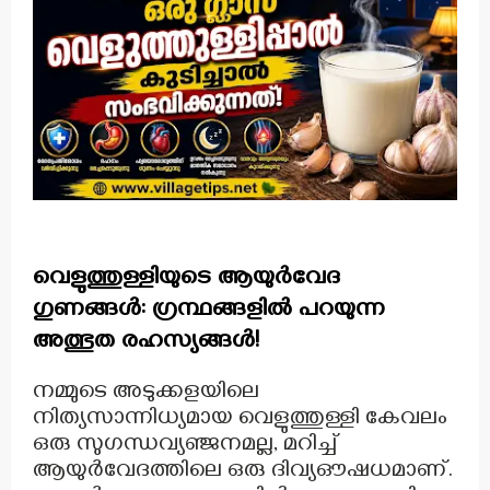
വെളുത്തുള്ളിയുടെ ആയുർവേദ
ഗുണങ്ങൾ: ഗ്രന്ഥങ്ങളിൽ പറയുന്ന
അത്ഭുത രഹസ്യങ്ങൾ!
നമ്മുടെ അടുക്കളയിലെ
നിത്യസാന്നിധ്യമായ വെളുത്തുള്ളി കേവലം
ഒരു സുഗന്ധവ്യഞ്ജനമല്ല, മറിച്ച്
ആയുർവേദത്തിലെ ഒരു ദിവ്യഔഷധമാണ്.