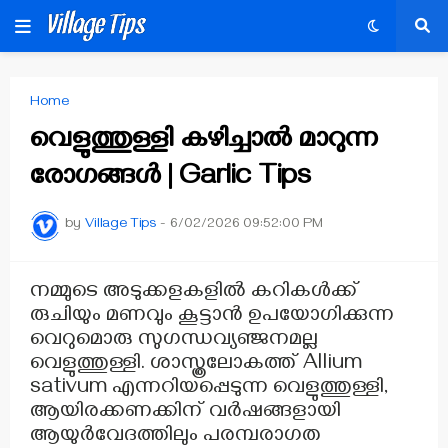
Home
വെളുത്തുള്ളി കഴിച്ചാൽ മാറുന്ന
രോഗങ്ങൾ | Garlic Tips
by
Village Tips
-
6/02/2026 09:52:00 PM
നമ്മുടെ അടുക്കളകളിൽ കറികൾക്ക്
രുചിയും മണവും കൂട്ടാൻ ഉപയോഗിക്കുന്ന
വെറുമൊരു സുഗന്ധവ്യഞ്ജനമല്ല
വെളുത്തുള്ളി. ശാസ്ത്രലോകത്ത് Allium
sativum എന്നറിയപ്പെടുന്ന വെളുത്തുള്ളി,
ആയിരക്കണക്കിന് വർഷങ്ങളായി
ആയുർവേദത്തിലും പരമ്പരാഗത