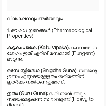
വിശകലനവും അർത്ഥവും:
1. ഔഷധ ഗുണങ്ങൾ (Pharmacological
Properties)
കടുകഃ പാകേ (Katu Vipaka):
ദഹനത്തിന്
ശേഷം ഇത് എരിവ് രസമായി (Pungent)
മാറുന്നു.
രസേ സ്നിഗ്ദ്ധോ (Snigdha Guna):
ഇതിന്റെ
ഗുണം എണ്ണമയമുള്ളതും ശരീരത്തിന്
ഈർപ്പം നൽകുന്നതുമാണ്.
ഗുരുഃ (Guru Guna):
ദഹിക്കാൻ അല്പം
സമയമെടുക്കുന്ന സ്വഭാവമുണ്ട് (Heavy to
digest).