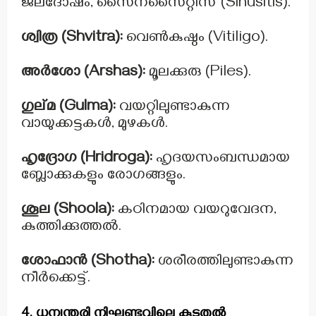
ജലദോഷം, സൈനസൈറ്റിസ് (Sinusitis).
ശ്വിത്ര (Shvitra):
വെൺകുഷ്ഠം (Vitiligo).
അർശോ (Arshas):
മൂലക്കുരു (Piles).
ഗുല്മ (Gulma):
വയറ്റിലുണ്ടാകുന്ന
വായുക്കട്ടകൾ, മുഴകൾ.
ഹൃദ്രോഗ (Hridroga):
ഹൃദയസംബന്ധമായ
ബ്ലോക്കുകളും രോഗങ്ങളും.
ശൂല (Shoola):
കഠിനമായ വയറുവേദന,
കുത്തിക്കുത്തൽ.
ശോഫാൻ (Shotha):
ശരീരത്തിലുണ്ടാകുന്ന
നീർക്കെട്ട്.
4. ധന്വന്തരി നിഘണ്ടുവിലെ കൂടുതൽ