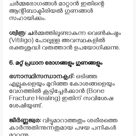
ചർമ്മരോഗങ്ങൾ മാറ്റാൻ ഇതിന്റെ
ആന്റിബാക്ടീരിയൽ ഗുണങ്ങൾ
സഹായിക്കും.
ശ്വിത്ര: ച
ർമ്മത്തിലുണ്ടാകുന്ന വെൺകുഷ്ഠം
(Vitiligo) പോലുള്ള അവസ്ഥകളിൽ
രക്തശുദ്ധി വരുത്താൻ ഉപയോഗിക്കുന്നു.
6. മറ്റ് പ്രധാന രോഗങ്ങളും ഗുണങ്ങളും
ഭഗ്നാസ്ഥിസന്ധാനകൃദ്:
ഒടിഞ്ഞ
എല്ലുകളെയും മുറിഞ്ഞ കോശങ്ങളെയും
വേഗത്തിൽ കൂട്ടിച്ചേർക്കാൻ (Bone
Fracture Healing) ഇതിന് സവിശേഷ
ശേഷിയുണ്ട്.
ജീർണ്ണജ്വര:
വിട്ടുമാറാത്തതും ശരീരത്തെ
കാർന്നുതിന്നുന്നതുമായ പഴയ പനികൾ