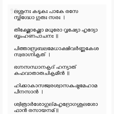
ലശുനഃ കടുകഃ പാകേ രസേ
സ്നിഗ്ദ്ധോ ഗുരുഃ സരഃ ।
തീക്ഷ്ണോഷ്ണോ മധുരോ വൃഷ്യോ ഹൃദ്യോ
ബൃംഹണപാചനഃ ॥
പിത്താസ്രബലമേധാക്ഷിവർണ്ണകേശ
സ്വരാഗ്നികൃത് ।
ഭഗ്നസന്ധാനകൃദ് ഹന്യാത്
കഫവാതാരുചികൃമീൻ ॥
ഹിക്കാകാസജ്വരശ്വാസകുഷ്ഠമേഹാമ
പീനസാൻ ।
ശ്വിത്രാർശോഗുല്മഹൃദ്രോഗശൂലശോ
ഫാൻ രസായനമ്॥