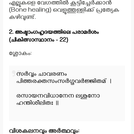
എല്ലുകളെ വേഗത്തിൽ കൂട്ടിച്ചേർക്കാൻ
(Bone healing) വെളുത്തുള്ളിക്ക് പ്രത്യേക
കഴിവുണ്ട്.
2. അഷ്ടാംഗഹൃദയത്തിലെ പരാമർശം
(ചികിത്സാസ്ഥാനം - 22)
ശ്ലോകം:
സർവ്വം ചാവരണം
പിത്തരക്തസംസർഗ്ഗവർജ്ജിതമ് ।
രസായനവിധാനേന ലശുനോ
ഹന്തിശീലിതഃ ॥
വിശകലനവും അർത്ഥവും: