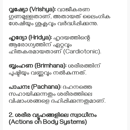
വൃഷ്യോ (Vrishya):
വാജീകരണ
ഗുണമുള്ളതാണ്, അതായത് ലൈംഗിക
ശേഷിയും ശുക്ലവും വർദ്ധിപ്പിക്കുന്നു.
ഹൃദ്യോ (Hridya):
ഹൃദയത്തിന്റെ
ആരോഗ്യത്തിന് ഏറ്റവും
ഹിതകരമായതാണ് (Cardiotonic).
ബൃംഹണ (Brimhana):
ശരീരത്തിന്
പുഷ്ടിയും വണ്ണവും നൽകുന്നത്.
പാചനഃ (Pachana):
ദഹനത്തെ
സഹായിക്കുന്നതും ശരീരത്തിലെ
വിഷാംശങ്ങളെ ദഹിപ്പിക്കുന്നതുമാണ്.
2. ശരീര വ്യൂഹങ്ങളിലെ സ്വാധീനം
(Actions on Body Systems)