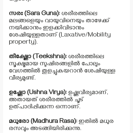
സരഃ (Sara Guna):
ശരീരത്തിലെ
മലങ്ങളെയും വായുവിനെയും താഴേക്ക്
നയിക്കാനും ഇളക്കിവിടാനും
ശേഷിയുള്ളതാണ് (Laxative/Mobility
property).
തീക്ഷ്ണോ (Teekshna):
ശരീരത്തിലെ
സൂക്ഷ്മമായ സുഷിരങ്ങളിൽ പോലും
വേഗത്തിൽ തുളച്ചുകയറാൻ ശേഷിയുള്ള
വീര്യമുണ്ട്.
ഉഷ്ണോ (Ushna Virya):
ഉഷ്ണവീര്യമാണ്,
അതായത് ശരീരത്തിൽ ചൂട്
ഉത്പാദിപ്പിക്കുന്ന ഒന്നാണ്.
മധുരോ (Madhura Rasa):
ഇതിൽ മധുര
രസവും അടങ്ങിയിരിക്കുന്നു.