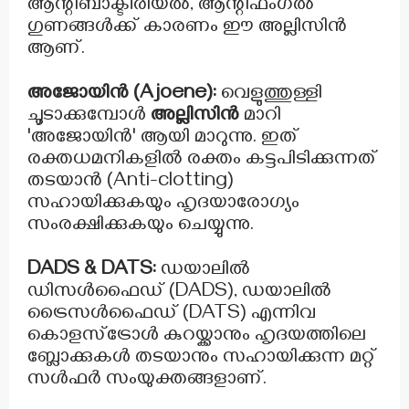
ആന്റിബാക്ടീരിയൽ, ആന്റിഫംഗൽ
ഗുണങ്ങൾക്ക് കാരണം ഈ അല്ലിസിൻ
ആണ്.
അജോയിൻ (Ajoene):
വെളുത്തുള്ളി
ചൂടാക്കുമ്പോൾ
അല്ലിസിൻ
മാറി
'അജോയിൻ' ആയി മാറുന്നു. ഇത്
രക്തധമനികളിൽ രക്തം കട്ടപിടിക്കുന്നത്
തടയാൻ (Anti-clotting)
സഹായിക്കുകയും ഹൃദയാരോഗ്യം
സംരക്ഷിക്കുകയും ചെയ്യുന്നു.
DADS & DATS:
ഡയാലിൽ
ഡിസൾഫൈഡ് (DADS), ഡയാലിൽ
ട്രൈസൾഫൈഡ് (DATS) എന്നിവ
കൊളസ്ട്രോൾ കുറയ്ക്കാനും ഹൃദയത്തിലെ
ബ്ലോക്കുകൾ തടയാനും സഹായിക്കുന്ന മറ്റ്
സൾഫർ സംയുക്തങ്ങളാണ്.