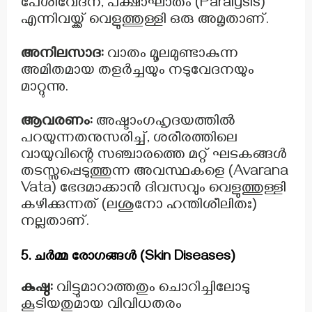
പേശിവേദന, പക്ഷാഘാതം (Paralysis)
എന്നിവയ്ക്ക് വെളുത്തുള്ളി ഒരു അമൃതാണ്.
അനിലസാദ:
വാതം മൂലമുണ്ടാകുന്ന
അമിതമായ തളർച്ചയും നടുവേദനയും
മാറ്റുന്നു.
ആവരണം:
അഷ്ടാംഗഹൃദയത്തിൽ
പറയുന്നതനുസരിച്ച്, ശരീരത്തിലെ
വായുവിന്റെ സഞ്ചാരത്തെ മറ്റ് ഘടകങ്ങൾ
തടസ്സപ്പെടുത്തുന്ന അവസ്ഥകളെ (Avarana
Vata) ഭേദമാക്കാൻ ദിവസവും വെളുത്തുള്ളി
കഴിക്കുന്നത് (ലശുനോ ഹന്തിശീലിതഃ)
നല്ലതാണ്.
5. ചർമ്മ രോഗങ്ങൾ (Skin Diseases)
കുഷ്ഠ:
വിട്ടുമാറാത്തതും ചൊറിച്ചിലോടു
കൂടിയതുമായ വിവിധതരം