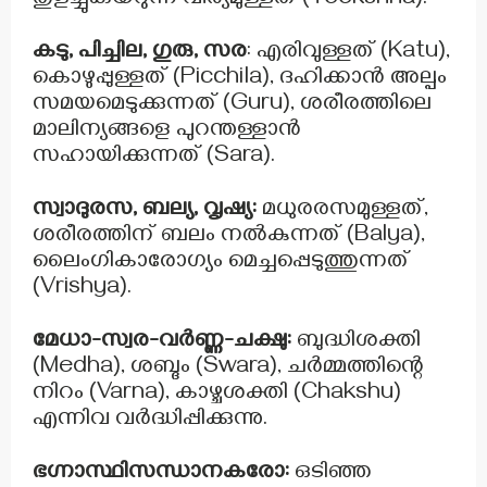
തുളച്ചുകയറുന്ന വീര്യമുള്ളത് (Teekshna).
കടു, പിച്ചില, ഗുരു, സര
: എരിവുള്ളത് (Katu),
കൊഴുപ്പുള്ളത് (Picchila), ദഹിക്കാൻ അല്പം
സമയമെടുക്കുന്നത് (Guru), ശരീരത്തിലെ
മാലിന്യങ്ങളെ പുറന്തള്ളാൻ
സഹായിക്കുന്നത് (Sara).
സ്വാദുരസ, ബല്യ, വൃഷ്യ:
മധുരരസമുള്ളത്,
ശരീരത്തിന് ബലം നൽകുന്നത് (Balya),
ലൈംഗികാരോഗ്യം മെച്ചപ്പെടുത്തുന്നത്
(Vrishya).
മേധാ-സ്വര-വർണ്ണ-ചക്ഷു:
ബുദ്ധിശക്തി
(Medha), ശബ്ദം (Swara), ചർമ്മത്തിന്റെ
നിറം (Varna), കാഴ്ചശക്തി (Chakshu)
എന്നിവ വർദ്ധിപ്പിക്കുന്നു.
ഭഗ്നാസ്ഥിസന്ധാനകരോ:
ഒടിഞ്ഞ