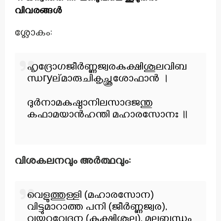
വിവരങ്ങൾ
ശ്ലോകം:
ഹൃദ്രോഗജീർണ്ണജ്വരകുക്ഷിശൂലവിബ
ന്ധгуല്മാരുചികൃച്ഛ്രശോഫാൻ ।
ദുർനാമകുഷ്ഠാനിലസാദജന്തു
കഫാമയാൻഹന്തി മഹാരസോനഃ ॥
വിശകലനവും അർത്ഥവും:
വെളുത്തുള്ളി (മഹാരസോന)
വിട്ടുമാറാത്ത പനി (ജീർണ്ണജ്വര),
വയറുവേദന (കുക്ഷിശൂല), മലബന്ധം