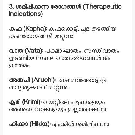
3. ശമിപ്പിക്കുന്ന രോഗങ്ങൾ (Therapeutic
Indications)
കഫ (Kapha):
കഫക്കെട്ട്, ചുമ തുടങ്ങിയ
കഫരോഗങ്ങൾ മാറ്റുന്നു.
വാത (Vata):
പക്ഷാഘാതം, സന്ധിവാതം
തുടങ്ങിയ സകല വാതരോഗങ്ങൾക്കും
ഉത്തമം.
അരുചി (Aruchi):
ഭക്ഷണത്തോടുള്ള
താല്പര്യക്കുറവ് മാറ്റുന്നു.
കൃമി (Krimi):
വയറ്റിലെ പുഴുക്കളെയും
അണുബാധകളെയും ഇല്ലാതാക്കുന്നു.
ഹിക്കാ (Hikka):
എക്കിൾ ശമിപ്പിക്കുന്നു.