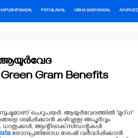
HAPUSHPANGAL
PATHILAKAL
VISHA SASYANGAL
AYURVE
ം ആയുർവേദ
Green Gram Benefits
ുഷ്ടമാണ് ചെറുപയർ. ആയുർവേദത്തിൽ 'മുദ്ഗ'
്ങളെ ശമിപ്പിക്കാൻ കഴിവുള്ള അപൂർവ്വം
ൾ, ധാതുക്കൾ, ആന്റിഓക്‌സിഡന്റുകൾ
iata
രോഗപ്രതിരോധ ശേഷി വർദ്ധിപ്പിക്കാൻ