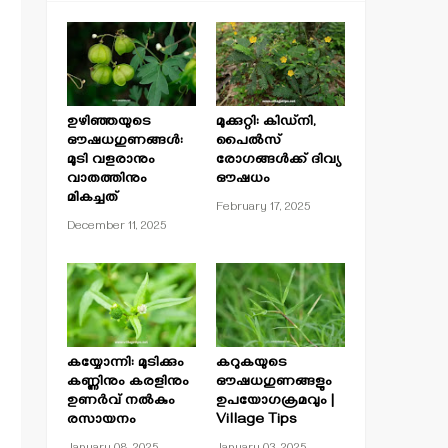
ഉഴിഞ്ഞയുടെ
മുക്കുറ്റി: കിഡ്‌നി,
ഔഷധഗുണങ്ങൾ:
പൈൽസ്
മുടി വളരാനും
രോഗങ്ങൾക്ക് ദിവ്യ
വാതത്തിനും
ഔഷധം
മികച്ചത്
February 17, 2025
December 11, 2025
കയ്യോന്നി: മുടിക്കും
കറുകയുടെ
കണ്ണിനും കരളിനും
ഔഷധഗുണങ്ങളും
ഉണർവ് നൽകും
ഉപയോഗക്രമവും |
രസായനം
Village Tips