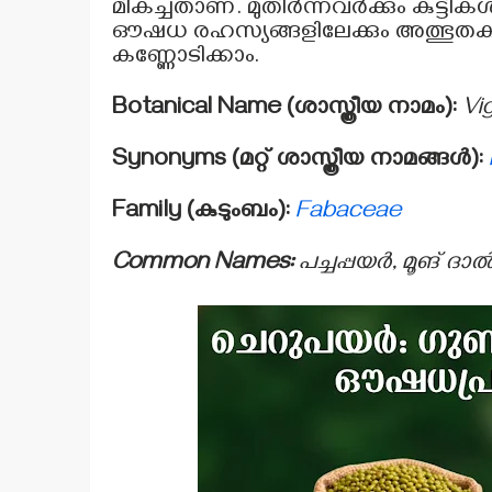
മികച്ചതാണ്. മുതിർന്നവർക്കും കുട്
ഔഷധ രഹസ്യങ്ങളിലേക്കും അത്ഭുതകര
കണ്ണോടിക്കാം.
Botanical Name (ശാസ്ത്രീയ നാമം):
Vi
Synonyms (മറ്റ് ശാസ്ത്രീയ നാമങ്ങൾ):
Family (കുടുംബം):
Fabaceae
Common Names:
പച്ചപ്പയർ, മൂങ് ദാൽ