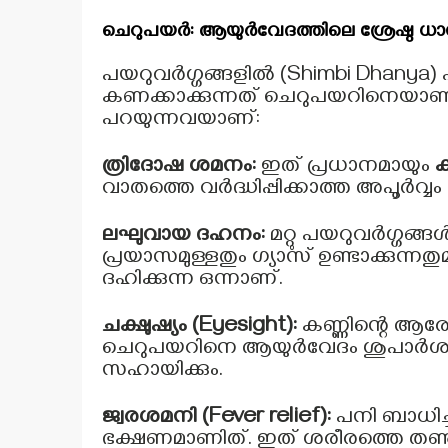
ചെറുപയർ: ആയുർവേദത്തിലെ ശ്രേഷ്ഠ ധാന
പയറുവർഗ്ഗങ്ങളിൽ (Shimbi Dhanya)
കണക്കാക്കുന്നത് ചെറുപയറിനെയാ
പറയുന്നവയാണ്:
ത്രിദോഷ ശമനം:
ഇത് പ്രധാനമായും
ക
വാതത്തെ വർദ്ധിപ്പിക്കാത്ത അപൂർവ്വ
ലഘുവായ ദഹനം:
മറ്റു പയറുവർഗ്ഗ
പ്രയാസമുള്ളതും ഗ്യാസ് ഉണ്ടാക്കു
ദഹിക്കുന്ന ഒന്നാണ്.
ചക്ഷുഷ്യം (Eyesight):
കണ്ണിന്റെ ആരോഗ
ചെറുപയറിനെ ആയുർവേദം ശുപാർശ ചെയ്യ
സഹായിക്കും.
ജ്വരശമനി (Fever relief):
പനി ബാധിച്
ഭക്ഷണമാണിത്. ഇത് ശരീരത്തെ തണുപ്