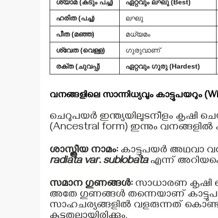
ശ്യാമ (കടും പച്ച)
ഏറ്റവും ലഘു (Best)
ഹരിത (പച്ച)
ലഘു
പീത (മഞ്ഞ)
മധ്യമം
ശ്വേത (വെള്ള)
ഗുരുവാണ്
രക്ത (ചുവപ്പ്)
ഏറ്റവും ഗുരു (Hardest)
വനങ്ങളിലെ സാന്നിധ്യവും കാട്ടുപയറും (Wi
ചെറുപയർ ഇന്ത്യയിലുടനീളം കൃഷി ചെയ്യു
(Ancestral form) ഇന്നും വനങ്ങളിൽ ക
ശാസ്ത്രീയ നാമം:
കാട്ടുപയർ അഥവാ വന
radiata var. sublobata
എന്ന് അറിയപ്പെട
സമാന ഗുണങ്ങൾ:
സാധാരണ കൃഷി ചെയ
അതേ ഗുണങ്ങൾ തന്നെയാണ് കാട്ടുപയ
സാഹചര്യങ്ങളിൽ വളരുന്നത് കൊണ്ട
കൂടുതലായിരിക്കും.