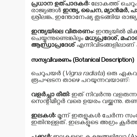
പ്രധാന ഉത്പാദകർ:
ലോകത്ത് ചെറുപയ
രാജ്യങ്ങൾ
ഇന്ത്യ, ചൈന, മ്യാൻമർ, 
ശ്രീലങ്ക, ഇന്തോനേഷ്യ തുടങ്ങിയ രാജ്
ഇന്ത്യയിലെ വിതരണം:
ഇന്ത്യയിൽ മിക
ചെയ്യുന്നുണ്ടെങ്കിലും
മധ്യപ്രദേശ്, മഹാര
ആന്ധ്രാപ്രദേശ്
എന്നിവിടങ്ങളിലാണ് ഏ
സസ്യവിവരണം (Botanical Description)
ചെറുപയർ (
Vigna radiata
) ഒരു ഏകവർ
രൂപഘടന താഴെ പറയുന്നവയാണ്:
വളർച്ചാ രീതി:
ഇത് നിവർന്നു വളരുന്
സെന്റീമീറ്റർ വരെ ഉയരം വയ്ക്കുന്നു.
ഇലകൾ:
മൂന്ന് ഇതളുകൾ ചേർന്ന സംയു
ഇതിനുള്ളത്. ഇലകളുടെ അഗ്രം കൂർത