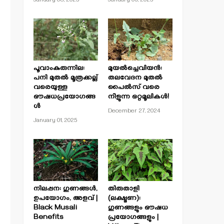
January 08, 2025
January 03, 2025
പൂവാംകുരുന്നില:
മുയൽച്ചെവിയൻ:
പനി മുതൽ മൂത്രക്കല്ല്
തലവേദന മുതൽ
വരെയുള്ള
പൈൽസ് വരെ
ഔഷധപ്രയോഗങ്ങ
നീളുന്ന ഒറ്റമൂലികൾ!
ൾ
December 27, 2024
January 01, 2025
നിലപ്പന: ഗുണങ്ങൾ,
തിരുതാളി
ഉപയോഗം, അളവ് |
(ലക്ഷ്മണ):
Black Musali
ഗുണങ്ങളും ഔഷധ
Benefits
പ്രയോഗങ്ങളും |