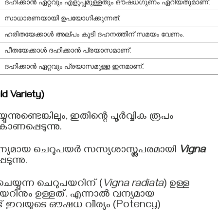
ദഹിക്കാൻ ഏറ്റവും എളുപ്പമുള്ളതും ഔഷധഗുണം ഏറിയതുമാണ്.
സാധാരണയായി ഉപയോഗിക്കുന്നത്.
ഹരിതയേക്കാൾ അല്പം കൂടി ദഹനത്തിന് സമയം വേണം.
പീതയേക്കാൾ ദഹിക്കാൻ പ്രയാസമാണ്.
ദഹിക്കാൻ ഏറ്റവും പ്രയാസമുള്ള ഇനമാണ്.
ld Variety)
ന്നുണ്ടെങ്കിലും, ഇതിന്റെ പൂർവ്വിക രൂപം
ാണപ്പെടുന്നു.
്യമായ ചെറുപയർ സസ്യശാസ്ത്രപരമായി
Vigna
ുന്നു.
്യുന്ന ചെറുപയറിന് (
Vigna radiata
) ഉള്ള
റിനും ഉള്ളത്. എന്നാൽ വന്യമായ
് ഇവയുടെ ഔഷധ വീര്യം (Potency)