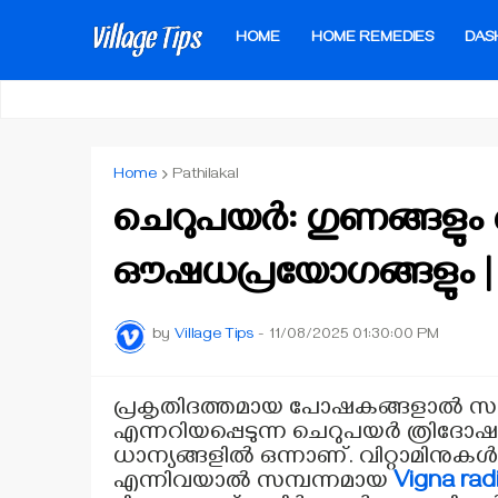
HOME
HOME REMEDIES
DAS
Home
Pathilakal
ചെറുപയർ: ഗുണങ്ങളു
ഔഷധപ്രയോഗങ്ങളും | 
by
Village Tips
-
11/08/2025 01:30:00 PM
പ്രകൃതിദത്തമായ പോഷകങ്ങളാൽ സമ്പ
എന്നറിയപ്പെടുന്ന ചെറുപയർ ത്രിദോഷങ
ധാന്യങ്ങളിൽ ഒന്നാണ്. വിറ്റാമിനുക
എന്നിവയാൽ സമ്പന്നമായ
Vigna rad