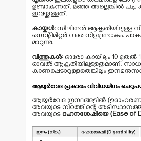
പൂക്കൾ:
ഇലകളുടെ കക്ഷങ്ങളിലോ (Axil
ഉണ്ടാകുന്നത്. മഞ്ഞ അല്ലെങ്കിൽ പച്ച
ഇവയ്ക്കുള്ളത്.
കായ്കൾ:
സിലിണ്ടർ ആകൃതിയിലുള്ള നീള
സെന്റീമീറ്റർ വരെ നീളമുണ്ടാകും. പ
മാറുന്നു.
വിത്തുകൾ:
ഓരോ കായിലും 10 മുതൽ 1
ഓവൽ ആകൃതിയിലുള്ളതുമാണ്. സാധാ
കാണപ്പെടാറുള്ളതെങ്കിലും ഇനമനുസരിച്
ആയുർവേദ പ്രകാരം വിവിധയിനം ചെറു
ആയുർവേദ ഗ്രന്ഥങ്ങളിൽ (ഉദാഹരണത
അവയുടെ നിറത്തിന്റെ അടിസ്ഥാനത്തിൽ 
അവയുടെ
ദഹനശേഷിയെ (Ease of Di
ഇനം (നിറം)
ദഹനശേഷി (Digestibility)