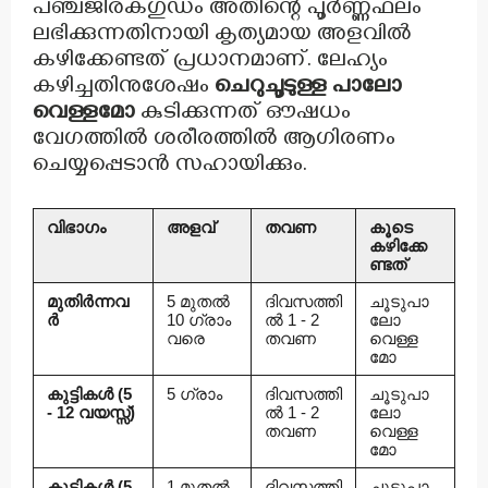
പഞ്ചജീരകഗുഡം അതിന്റെ പൂർണ്ണഫലം
ലഭിക്കുന്നതിനായി കൃത്യമായ അളവിൽ
കഴിക്കേണ്ടത് പ്രധാനമാണ്. ലേഹ്യം
കഴിച്ചതിനുശേഷം
ചെറുചൂടുള്ള പാലോ
വെള്ളമോ
കുടിക്കുന്നത് ഔഷധം
വേഗത്തിൽ ശരീരത്തിൽ ആഗിരണം
ചെയ്യപ്പെടാൻ സഹായിക്കും.
വിഭാഗം
അളവ്
തവണ
കൂടെ
കഴിക്കേ
ണ്ടത്
മുതിർന്നവ
5 മുതൽ
ദിവസത്തി
ചൂടുപാ
ർ
10 ഗ്രാം
ൽ 1 - 2
ലോ
വരെ
തവണ
വെള്ള
മോ
കുട്ടികൾ (5
5 ഗ്രാം
ദിവസത്തി
ചൂടുപാ
- 12 വയസ്സ്)
ൽ 1 - 2
ലോ
തവണ
വെള്ള
മോ
കുട്ടികൾ (5
1 മുതൽ
ദിവസത്തി
ചൂടുപാ