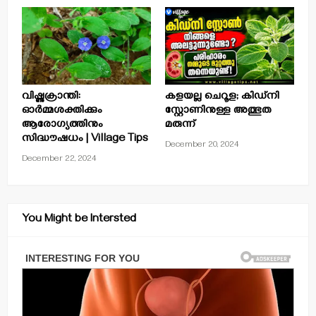
വിഷ്ണുക്രാന്തി:
കളയല്ല ചെറൂള; കിഡ്നി
ഓർമ്മശക്തിക്കും
സ്റ്റോണിനുള്ള അത്ഭുത
ആരോഗ്യത്തിനും
മരുന്ന്
സിദ്ധൗഷധം | Village Tips
December 20, 2024
December 22, 2024
You Might be Intersted