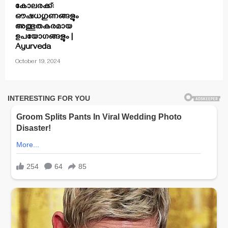
കോലരക്ക്:
ഔഷധഗുണങ്ങളും
അത്ഭുതകരമായ
ഉപയോഗങ്ങളും |
Ayurveda
October 19, 2024