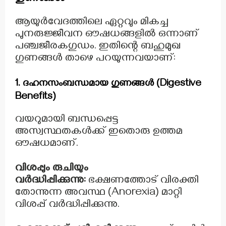
ആയുർവേദത്തിലെ ഏറ്റവും മികച്ച
പുനരുജ്ജീവന ഔഷധങ്ങളിൽ ഒന്നാണ്
പഞ്ചജീരകഗുഡം. ഇതിന്റെ ബഹുമുഖ
ഗുണങ്ങൾ താഴെ പറയുന്നവയാണ്:
1. ദഹനസംബന്ധമായ ഗുണങ്ങൾ (Digestive
Benefits)
വയറുമായി ബന്ധപ്പെട്ട
അസ്വസ്ഥതകൾക്ക് ഇതൊരു ഉത്തമ
ഔഷധമാണ്.
വിശപ്പും രുചിയും
വർദ്ധിപ്പിക്കുന്നു:
ഭക്ഷണത്തോട് വിരക്തി
തോന്നുന്ന അവസ്ഥ (Anorexia) മാറ്റി
വിശപ്പ് വർദ്ധിപ്പിക്കുന്നു.