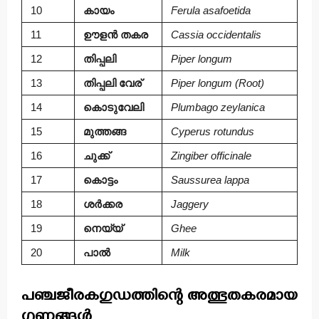
10
കായം
Ferula asafoetida
11
ഊളൻ തകര
Cassia occidentalis
12
തിപ്പലി
Piper longum
13
തിപ്പലി വേര്
Piper longum (Root)
14
കൊടുവേലി
Plumbago zeylanica
15
മുത്തങ്ങ
Cyperus rotundus
16
ചുക്ക്
Zingiber officinale
17
കൊട്ടം
Saussurea lappa
18
ശർക്കര
Jaggery
19
നെയ്യ്
Ghee
20
പാൽ
Milk
പഞ്ചജീരകഗുഡത്തിന്റെ അത്ഭുതകരമായ
ഗുണങ്ങൾ