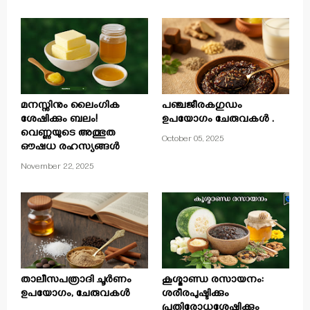
മനസ്സിനും ലൈംഗിക
പഞ്ചജീരകഗുഡം
ശേഷിക്കും ബലം!
ഉപയോഗം ചേരുവകൾ .
വെണ്ണയുടെ അത്ഭുത
October 05, 2025
ഔഷധ രഹസ്യങ്ങൾ
November 22, 2025
താലീസപത്രാദി ചൂർണം
കൂശ്മാണ്ഡ രസായനം:
ഉപയോഗം, ചേരുവകള്‍
ശരീരപുഷ്ടിക്കും
പ്രതിരോധശേഷിക്കും