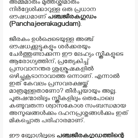
അമ്മമാരും മുത്തശ്ശിമാരും
നിർദ്ദേശിക്കാറുള്ള ഒരു പ്രധാന
ഔഷധമാണ്
പഞ്ചജീരകഗുഡം
(Panchajeerakagudam)
.
ജീരകം ഉൾപ്പെടെയുള്ള അഞ്ച്
ഔഷധക്കൂട്ടുകളും ശർക്കരയും
ചേർത്തുണ്ടാക്കുന്ന ഈ ലേഹ്യം സ്ത്രീകളുടെ
ആരോഗ്യത്തിന്, പ്രത്യേകിച്ച്
പ്രസവാനന്തര ശുശ്രൂഷകളിൽ
ഒഴിച്ചുകൂടാനാവാത്ത ഒന്നാണ്. എന്നാൽ
ഇത് കേവലം പ്രസവരക്ഷയ്ക്ക്
മാത്രമുള്ളതാണോ? തീർച്ചയായും അല്ല.
പുരുഷന്മാരിലും സ്ത്രീകളിലും ഒരുപോലെ
കണ്ടുവരുന്ന ശ്വാസകോശ സംബന്ധമായ
അസുഖങ്ങൾക്കും ദഹനപ്രശ്നങ്ങൾക്കും ഇത്
മികച്ചൊരു പരിഹാരമാണ്.
ഈ ബ്ലോഗിലൂടെ
പഞ്ചജീരകഗുഡത്തിന്റെ