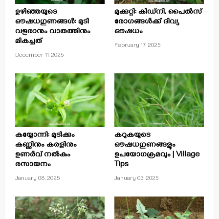
ഉഴിഞ്ഞയുടെ
മുക്കുറ്റി: കിഡ്‌നി, പൈൽസ്
ഔഷധഗുണങ്ങൾ: മുടി
രോഗങ്ങൾക്ക് ദിവ്യ
വളരാനും വാതത്തിനും
ഔഷധം
മികച്ചത്
February 17, 2025
December 11, 2025
കയ്യോന്നി: മുടിക്കും
കറുകയുടെ
കണ്ണിനും കരളിനും
ഔഷധഗുണങ്ങളും
ഉണർവ് നൽകും
ഉപയോഗക്രമവും | Village
രസായനം
Tips
January 08, 2025
January 03, 2025