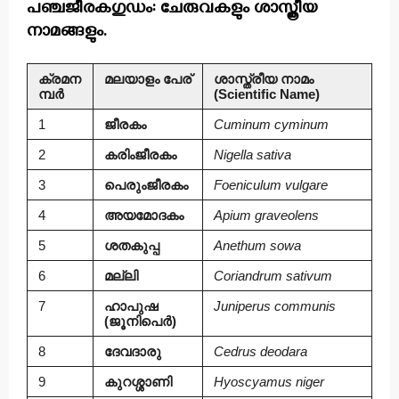
പഞ്ചജീരകഗുഡം: ചേരുവകളും ശാസ്ത്രീയ
നാമങ്ങളും.
ക്രമന
മലയാളം പേര്
ശാസ്ത്രീയ നാമം
മ്പർ
(Scientific Name)
1
ജീരകം
Cuminum cyminum
2
കരിംജീരകം
Nigella sativa
3
പെരുംജീരകം
Foeniculum vulgare
4
അയമോദകം
Apium graveolens
5
ശതകുപ്പ
Anethum sowa
6
മല്ലി
Coriandrum sativum
7
ഹാപുഷ
Juniperus communis
(ജൂനിപെർ)
8
ദേവദാരു
Cedrus deodara
9
കുറശ്ശാണി
Hyoscyamus niger