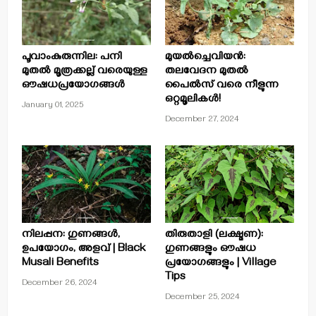
പൂവാംകുരുന്നില: പനി
മുയൽച്ചെവിയൻ:
മുതൽ മൂത്രക്കല്ല് വരെയുള്ള
തലവേദന മുതൽ
ഔഷധപ്രയോഗങ്ങൾ
പൈൽസ് വരെ നീളുന്ന
ഒറ്റമൂലികൾ!
January 01, 2025
December 27, 2024
നിലപ്പന: ഗുണങ്ങൾ,
തിരുതാളി (ലക്ഷ്മണ):
ഉപയോഗം, അളവ് | Black
ഗുണങ്ങളും ഔഷധ
Musali Benefits
പ്രയോഗങ്ങളും | Village
Tips
December 26, 2024
December 25, 2024