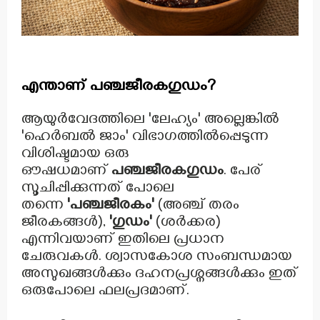
എന്താണ് പഞ്ചജീരകഗുഡം?
ആയുർവേദത്തിലെ 'ലേഹ്യം' അല്ലെങ്കിൽ
'ഹെർബൽ ജാം' വിഭാഗത്തിൽപ്പെടുന്ന
വിശിഷ്ടമായ ഒരു
ഔഷധമാണ്
പഞ്ചജീരകഗുഡം
. പേര്
സൂചിപ്പിക്കുന്നത് പോലെ
തന്നെ
'പഞ്ചജീരകം'
(അഞ്ച് തരം
ജീരകങ്ങൾ),
'ഗുഡം'
(ശർക്കര)
എന്നിവയാണ് ഇതിലെ പ്രധാന
ചേരുവകൾ. ശ്വാസകോശ സംബന്ധമായ
അസുഖങ്ങൾക്കും ദഹനപ്രശ്നങ്ങൾക്കും ഇത്
ഒരുപോലെ ഫലപ്രദമാണ്.