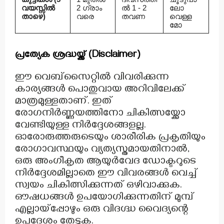
വയസ്സിൽ
2 ഗ്രാം
ൽ 1 - 2
ലോ
താഴെ)
വരെ
തവണ
വെള്ള
മോ
പ്രത്യേക ശ്രദ്ധയ്ക്ക് (Disclaimer)
ഈ വെബ്‌സൈറ്റിൽ വിവരിക്കുന്ന
കാര്യങ്ങൾ പൊതുവായ അറിവിലേക്ക്
മാത്രമുള്ളതാണ്. ഇത്
രോഗനിർണ്ണയത്തിനോ ചികിത്സയ്ക്കോ
വേണ്ടിയുള്ള നിർദ്ദേശങ്ങളല്ല.
ഓരോരുത്തരുടെയും ശാരീരിക പ്രകൃതിയും
രോഗാവസ്ഥയും വ്യത്യസ്തമായതിനാൽ,
ഒരു അംഗീകൃത ആയുർവേദ ഡോക്ടറുടെ
നിർദ്ദേശമില്ലാതെ ഈ വിവരങ്ങൾ വെച്ച്
സ്വയം ചികിത്സിക്കുന്നത് ഒഴിവാക്കുക.
ഔഷധങ്ങൾ ഉപയോഗിക്കുന്നതിന് മുമ്പ്
എല്ലായ്പ്പോഴും ഒരു വിദഗ്ദ്ധ വൈദ്യന്റെ
ഉപദേശം തേടുക.