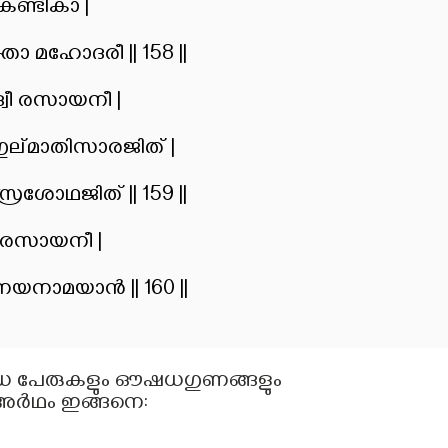
ണ്ടികാ |
താ മഹോദരീ || 158 ||
്വീ രസായനീ |
ാ ഗുല്മാതിസാരജിത് |
്രശോഥജിത് || 159 ||
ാ രസായനീ |
യനാമയാൻ || 160 ||
ധ പേരുകളും ഔഷധഗുണങ്ങളും
 അർഥം ഇങ്ങനെ: