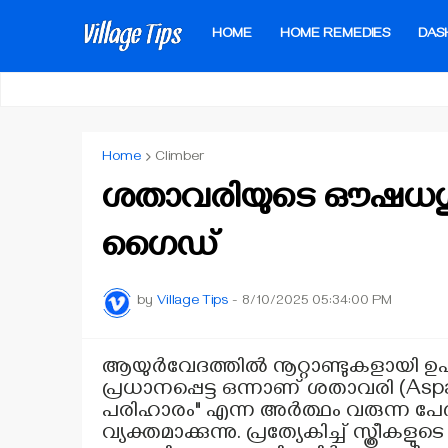
HOME
HOME REMEDIES
DAS
Home
Climber
ശതാവരിയുടെ ഔഷധഗുണ
ഗൈഡ്
by
Village Tips
-
8/10/2025 05:34:00 PM
ആയുർവേദത്തിൽ നൂറ്റാണ്ടുകളായി
പ്രധാനപ്പെട്ട ഒന്നാണ് ശതാവരി (Asp
പരിഹാരം" എന്ന അർത്ഥം വരുന്ന പേ
വ്യക്തമാക്കുന്നു. പ്രത്യേകിച്ച് സ