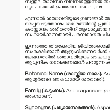
സന്തുലിതാവസ്ഥ നിലനിർത്തുന്നതിന
വ്യാപകമായി ഉപയോഗിക്കപ്പെടുന്നു.
എന്നാൽ ശതാവരിയുടെ ഗുണങ്ങൾ അതിൽ
മെച്ചപ്പെടുത്താനും ശരീരത്തിന്റെ പ
കുറയ്ക്കാനും ശരീരത്തിന് ആവശ
സഹായിക്കുന്നതായി പരമ്പരാഗത ചികി
ഇന്നത്തെ തിരക്കേറിയ ജീവിതശൈല
സംരക്ഷിക്കാൻ ആഗ്രഹിക്കുന്നവർക്ക്
ലേഖനത്തിൽ ശതാവരിയുടെ ഔഷധ
ആധുനിക ഗവേഷണങ്ങൾ പറയുന്ന കാര്
Botanical Name (ശാസ്ത്രീയ നാമം):
As
ആയുർവേദ ഔഷധമായ ശതാവരി).
Family (കുടുംബം):
Asparagaceae. ഇ
അംഗമാണ്.
Synonyms (പര്യായനാമങ്ങൾ):
Aspar