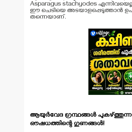
Asparagus stachyodes എന്നിവയെല്ല
ഈ ചെടിയെ അടയാളപ്പെടുത്താൻ ഉപയോ
തന്നെയാണ്.
ആയുർവേദ ഗ്രന്ഥങ്ങൾ പുകഴ്ത്തുന
ഔഷധത്തിന്റെ ഗുണങ്ങൾ!