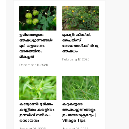
ഉഴിഞ്ഞയുടെ
മുക്കുറ്റി: കിഡ്‌നി,
ഔഷധഗുണങ്ങൾ:
പൈൽസ്
മുടി വളരാനും
രോഗങ്ങൾക്ക് ദിവ്യ
വാതത്തിനും
ഔഷധം
മികച്ചത്
February 17, 2025
December 11, 2025
കയ്യോന്നി: മുടിക്കും
കറുകയുടെ
കണ്ണിനും കരളിനും
ഔഷധഗുണങ്ങളും
ഉണർവ് നൽകും
ഉപയോഗക്രമവും |
രസായനം
Village Tips