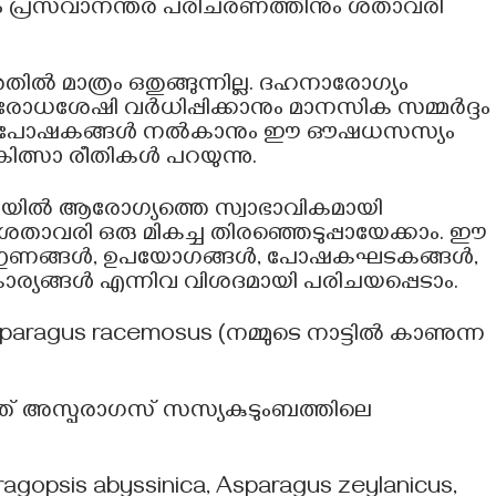
ും പ്രസവാനന്തര പരിചരണത്തിനും ശതാവരി
 മാത്രം ഒതുങ്ങുന്നില്ല. ദഹനാരോഗ്യം
്രതിരോധശേഷി വർധിപ്പിക്കാനും മാനസിക സമ്മർദ്ദം
്യമായ പോഷകങ്ങൾ നൽകാനും ഈ ഔഷധസസ്യം
ത്സാ രീതികൾ പറയുന്നു.
ിയിൽ ആരോഗ്യത്തെ സ്വാഭാവികമായി
 ശതാവരി ഒരു മികച്ച തിരഞ്ഞെടുപ്പായേക്കാം. ഈ
ഗുണങ്ങൾ, ഉപയോഗങ്ങൾ, പോഷകഘടകങ്ങൾ,
യങ്ങൾ എന്നിവ വിശദമായി പരിചയപ്പെടാം.
paragus racemosus (നമ്മുടെ നാട്ടിൽ കാണുന്ന
ത് അസ്പരാഗസ് സസ്യകുടുംബത്തിലെ
agopsis abyssinica, Asparagus zeylanicus,