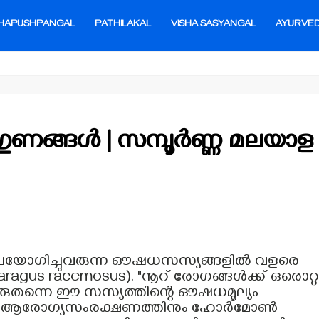
HAPUSHPANGAL
PATHILAKAL
VISHA SASYANGAL
AYURVE
ങ്ങൾ | സമ്പൂർണ്ണ മലയാള
 ഉപയോഗിച്ചുവരുന്ന ഔഷധസസ്യങ്ങളിൽ വളരെ
aragus racemosus). "നൂറ് രോഗങ്ങൾക്ക് ഒരൊറ്റ
രുതന്നെ ഈ സസ്യത്തിന്റെ ഔഷധമൂല്യം
്ത്രീകളുടെ ആരോഗ്യസംരക്ഷണത്തിനും ഹോർമോൺ