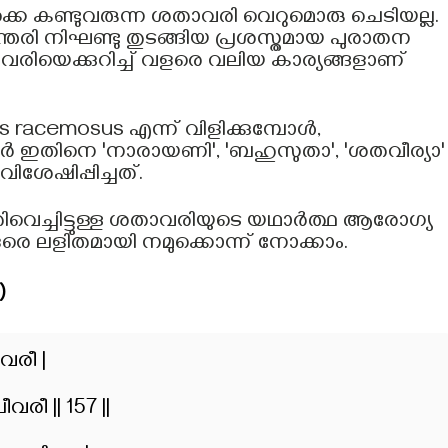
്കെ കണ്ടുവരുന്ന ശതാവരി വെറുമൊരു ചെടിയല്ല.
്തരി നിഘണ്ടു തുടങ്ങിയ പ്രശസ്തമായ പുരാതന
രിയെക്കുറിച്ച് വളരെ വലിയ കാര്യങ്ങളാണ്
racemosus എന്ന് വിളിക്കുമ്പോൾ,
ിമാർ ഇതിനെ 'നാരായണി', 'ബഹുസുതാ', 'ശതവീര്യാ'
ിശേഷിപ്പിച്ചത്.
ുതിവെച്ചിട്ടുള്ള ശതാവരിയുടെ യഥാർത്ഥ ആരോഗ്യ
െ ലളിതമായി നമുക്കൊന്ന് നോക്കാം.
)
വരീ |
ീ || 157 ||