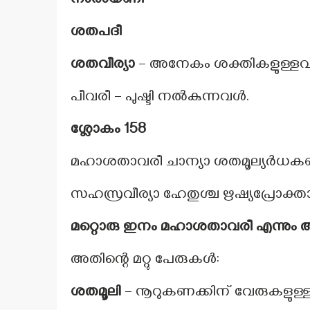
നാരായണീ
ശതപദീ
ശതവീര്യാ
– അനേകം ശക്തികളുള്ള
പീവരീ – പുഷ്ടി നൽകുന്നവൾ.
ശ്ലോകം 158
മഹാശതാവരീ ചാന്യാ ശതമൂല്യർധകണ
സഹസ്രവീര്യാ ഹേതുശ്ച ഋഷ്യപ്രോക്
മറ്റൊരു ഇനം മഹാശതാവരീ എന്നും അറി
അതിന്റെ മറ്റു പേരുകൾ:
ശതമൂലി
– നൂറുകണക്കിന് വേരുകളുള്ള