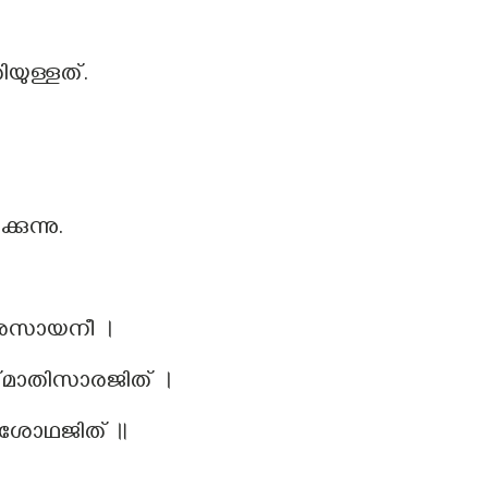
യുള്ളത്.
കുന്നു.
ീ രസായനീ ।
ഗുല്മാതിസാരജിത് ।
്രശോഥജിത് ॥