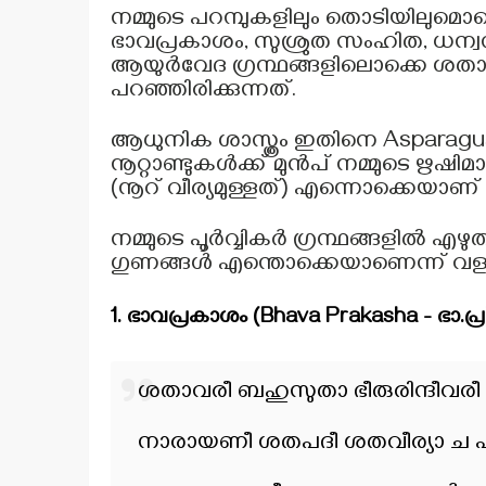
നമ്മുടെ പറമ്പുകളിലും തൊടിയിലുമൊക
ഭാവപ്രകാശം, സുശ്രുത സംഹിത, ധന്വന
ആയുർവേദ ഗ്രന്ഥങ്ങളിലൊക്കെ ശതാവ
പറഞ്ഞിരിക്കുന്നത്.
ആധുനിക ശാസ്ത്രം ഇതിനെ Asparagus 
നൂറ്റാണ്ടുകൾക്ക് മുൻപ് നമ്മുടെ ഋഷ
(നൂറ് വീര്യമുള്ളത്) എന്നൊക്കെയാണ് വ
നമ്മുടെ പൂർവ്വികർ ഗ്രന്ഥങ്ങളിൽ എഴ
ഗുണങ്ങൾ എന്തൊക്കെയാണെന്ന് വളര
1. ഭാവപ്രകാശം (Bhava Prakasha - ഭാ.പ്ര
ശതാവരീ ബഹുസുതാ ഭീരുരിന്ദീവരീ 
നാരായണീ ശതപദീ ശതവീര്യാ ച പീവര