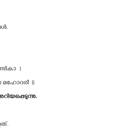
വൾ.
്ടികാ ।
താ മഹോദരീ ॥
യപ്പെടുന്നു.
ത്.