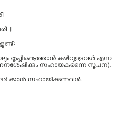
ീ ।
രീ ॥
ണ്ട്:
ും തൃപ്തിപ്പെടുത്താൻ കഴിവുള്ളവൾ എന്ന
പ്രജനനശേഷിക്കും സഹായകമെന്ന സൂചന).
ഭിക്കാൻ സഹായിക്കുന്നവൾ.