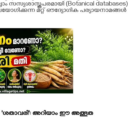
ാം സസ്യശാസ്ത്രപരമായി (Botanical databases)
ഗിക്കുന്ന മറ്റ് ഔദ്യോഗിക പര്യായനാമങ്ങൾ
്ന 'ശതാവരി': അറിയാം ഈ അത്ഭുത