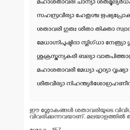
മഹാശതാവരീ ചാന്യാ ശതമൂല്യർധക
സഹസ്രവീര്യാ ഹേതുശ്ച ഋഷ്യപ്രോക്
ശതാവരീ ഗുരുഃ ശീതാ തിക്താ സ്വാദ
മേധാഗ്നിപുഷ്ടിദാ സ്നിഗ്ധാ നേത്ര്യ
ശുക്രസ്തന്യകരീ ബല്യാ വാതപിത്താസ
മഹാശതാവരീ മേധ്യാ ഹൃദ്യാ വൃഷ്യ
ശീതവീര്യാ നിഹന്ത്യർശോഗ്രഹണീന
ഈ ശ്ലോകങ്ങൾ ശതാവരിയുടെ വിവി
വിവരിക്കുന്നവയാണ്. മലയാളത്തിൽ