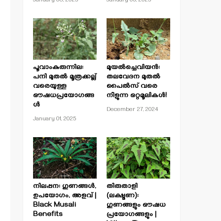
January 08, 2025
January 03, 2025
പൂവാംകുരുന്നില:
മുയൽച്ചെവിയൻ:
പനി മുതൽ മൂത്രക്കല്ല്
തലവേദന മുതൽ
വരെയുള്ള
പൈൽസ് വരെ
ഔഷധപ്രയോഗങ്ങ
നീളുന്ന ഒറ്റമൂലികൾ!
ൾ
December 27, 2024
January 01, 2025
നിലപ്പന: ഗുണങ്ങൾ,
തിരുതാളി
ഉപയോഗം, അളവ് |
(ലക്ഷ്മണ):
Black Musali
ഗുണങ്ങളും ഔഷധ
Benefits
പ്രയോഗങ്ങളും |