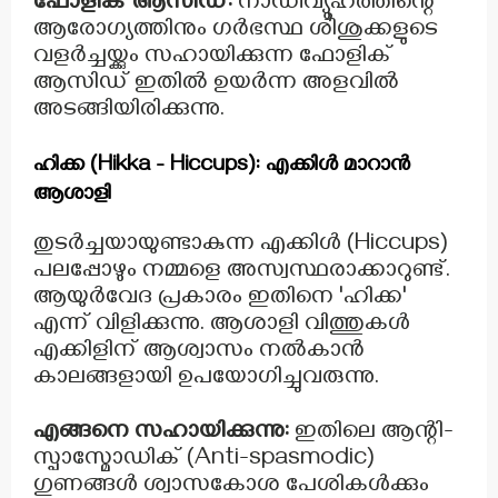
ഫോളിക് ആസിഡ്:
നാഡീവ്യൂഹത്തിന്റെ
ആരോഗ്യത്തിനും ഗർഭസ്ഥ ശിശുക്കളുടെ
വളർച്ചയ്ക്കും സഹായിക്കുന്ന ഫോളിക്
ആസിഡ് ഇതിൽ ഉയർന്ന അളവിൽ
അടങ്ങിയിരിക്കുന്നു.
ഹിക്ക (Hikka - Hiccups): എക്കിൾ മാറാൻ
ആശാളി
തുടർച്ചയായുണ്ടാകുന്ന എക്കിൾ (Hiccups)
പലപ്പോഴും നമ്മളെ അസ്വസ്ഥരാക്കാറുണ്ട്.
ആയുർവേദ പ്രകാരം ഇതിനെ 'ഹിക്ക'
എന്ന് വിളിക്കുന്നു. ആശാളി വിത്തുകൾ
എക്കിളിന് ആശ്വാസം നൽകാൻ
കാലങ്ങളായി ഉപയോഗിച്ചുവരുന്നു.
എങ്ങനെ സഹായിക്കുന്നു:
ഇതിലെ ആന്റി-
സ്പാസ്മോഡിക് (Anti-spasmodic)
ഗുണങ്ങൾ ശ്വാസകോശ പേശികൾക്കും