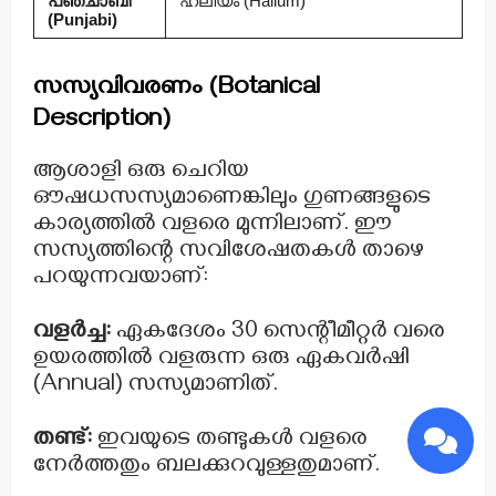
പഞ്ചാബി
ഹലിയം (Halium)
(Punjabi)
സസ്യവിവരണം (Botanical
Description)
ആശാളി ഒരു ചെറിയ
ഔഷധസസ്യമാണെങ്കിലും ഗുണങ്ങളുടെ
കാര്യത്തിൽ വളരെ മുന്നിലാണ്. ഈ
സസ്യത്തിന്റെ സവിശേഷതകൾ താഴെ
പറയുന്നവയാണ്:
വളർച്ച:
ഏകദേശം 30 സെന്റീമീറ്റർ വരെ
ഉയരത്തിൽ വളരുന്ന ഒരു ഏകവർഷി
(Annual) സസ്യമാണിത്.
തണ്ട്:
ഇവയുടെ തണ്ടുകൾ വളരെ
നേർത്തതും ബലക്കുറവുള്ളതുമാണ്.