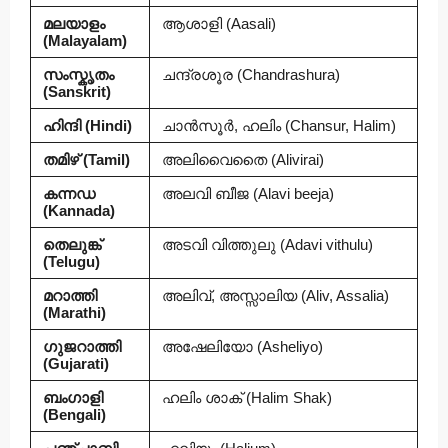
മലയാളം
ആശാളി (Aasali)
(Malayalam)
സംസ്കൃതം
ചന്ദ്രശൂര (Chandrashura)
(Sanskrit)
ഹിന്ദി (Hindi)
ചാൻസൂർ, ഹലിം (Chansur, Halim)
തമിഴ് (Tamil)
അലിവൈതൈ (Alivirai)
കന്നഡ
അലവി ബീജ (Alavi beeja)
(Kannada)
തെലുങ്ക്
അടവി വിത്തുലു (Adavi vithulu)
(Telugu)
മറാത്തി
അലിവ്, അസ്സാലിയ (Aliv, Assalia)
(Marathi)
ഗുജറാത്തി
അഷേലിയോ (Asheliyo)
(Gujarati)
ബംഗാളി
ഹലിം ശാക് (Halim Shak)
(Bengali)