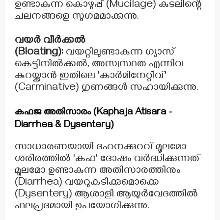
ഉണ്ടാകുന്ന കൊഴുപ്പ് (Mucilage) കുടലിന്റെ
ചലനങ്ങളെ സുഗമമാക്കുന്നു.
വയർ വീർക്കൽ
(Bloating):
വയറ്റിലുണ്ടാകുന്ന ഗ്യാസ്
കെട്ടിനിൽക്കൽ, അസ്വസ്ഥത എന്നിവ
കുറയ്ക്കാൻ ഇതിലെ 'കാർമിനേറ്റീവ്'
(Carminative) ഗുണങ്ങൾ സഹായിക്കുന്നു.
കഫജ അതിസാരം (Kaphaja Atisara -
Diarrhea & Dysentery)
സാധാരണയായി ദഹനക്കുറവ് മൂലമോ
ശരീരത്തിൽ 'കഫ' ദോഷം വർദ്ധിക്കുന്നത്
മൂലമോ ഉണ്ടാകുന്ന അതിസാരത്തിനും
(Diarrhea) വയറുകടിക്കുമൊക്കെ
(Dysentery) ആശാളി ആയുർവേദത്തിൽ
ഫലപ്രദമായി ഉപയോഗിക്കുന്നു.