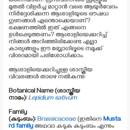
തന്നെയാണ്. പ്രസവാനന്തര ശുശ്രൂഷ
മുതൽ വിളർച്ച മാറ്റാൻ വരെ ആയുർവേദം
നിർദ്ദേശിക്കുന്ന ആശാളിയുടെ ഔഷധ
ഗുണങ്ങൾ എന്തൊക്കെയാണ്?
ഭക്ഷണത്തിൽ ഇത് എങ്ങനെ
ഉൾപ്പെടുത്തണം? ആശാളിയെക്കുറിച്ച്
നിങ്ങൾ അറിഞ്ഞിരിക്കേണ്ട എല്ലാ
കാര്യങ്ങളും ഈ ബ്ലോഗിലൂടെ നമുക്ക്
വിശദമായി പരിശോധിക്കാം.
ആശാളിയെക്കുറിച്ചുള്ള ശാസ്ത്രീയ
വിവരങ്ങൾ താഴെ നൽകുന്നു:
Botanical Name (ശാസ്ത്രീയ
നാമം):
Lepidium sativum
Family
(കുടുംബം):
Brassicaceae
(ഇതിനെ
Musta
rd family
അഥവാ കടുകു കുടുംബം എന്നും