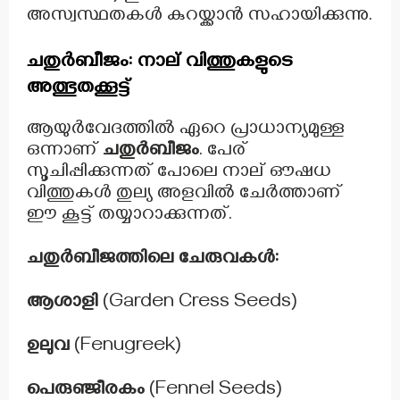
അസ്വസ്ഥതകൾ കുറയ്ക്കാൻ സഹായിക്കുന്നു.
ചതുർബീജം: നാല് വിത്തുകളുടെ
അത്ഭുതക്കൂട്ട്
ആയുർവേദത്തിൽ ഏറെ പ്രാധാന്യമുള്ള
ഒന്നാണ്
ചതുർബീജം
. പേര്
സൂചിപ്പിക്കുന്നത് പോലെ നാല് ഔഷധ
വിത്തുകൾ തുല്യ അളവിൽ ചേർത്താണ്
ഈ കൂട്ട് തയ്യാറാക്കുന്നത്.
ചതുർബീജത്തിലെ ചേരുവകൾ:
ആശാളി
(Garden Cress Seeds)
ഉലുവ
(Fenugreek)
പെരുഞ്ജീരകം
(Fennel Seeds)