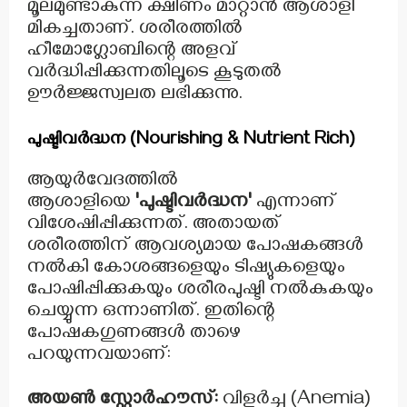
മൂലമുണ്ടാകുന്ന ക്ഷീണം മാറ്റാൻ ആശാളി
മികച്ചതാണ്. ശരീരത്തിൽ
ഹീമോഗ്ലോബിന്റെ അളവ്
വർദ്ധിപ്പിക്കുന്നതിലൂടെ കൂടുതൽ
ഊർജ്ജസ്വലത ലഭിക്കുന്നു.
പുഷ്ടിവർദ്ധന (Nourishing & Nutrient Rich)
ആയുർവേദത്തിൽ
ആശാളിയെ
'പുഷ്ടിവർദ്ധന'
എന്നാണ്
വിശേഷിപ്പിക്കുന്നത്. അതായത്
ശരീരത്തിന് ആവശ്യമായ പോഷകങ്ങൾ
നൽകി കോശങ്ങളെയും ടിഷ്യുകളെയും
പോഷിപ്പിക്കുകയും ശരീരപുഷ്ടി നൽകുകയും
ചെയ്യുന്ന ഒന്നാണിത്. ഇതിന്റെ
പോഷകഗുണങ്ങൾ താഴെ
പറയുന്നവയാണ്:
അയൺ സ്റ്റോർഹൗസ്:
വിളർച്ച (Anemia)