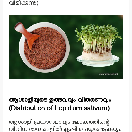
വിളിക്കുന്നു).
ആശാളിയുടെ ഉത്ഭവവും വിതരണവും
(Distribution of Lepidium sativum)
ആശാളി പ്രധാനമായും ലോകത്തിന്റെ
വിവിധ ഭാഗങ്ങളിൽ കൃഷി ചെയ്യപ്പെടുകയും