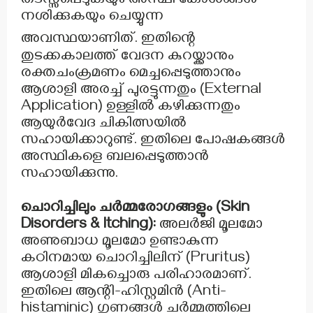
തടസ്സപ്പെടുകയും അസ്ഥി കോശങ്ങൾ
നശിക്കുകയും ചെയ്യുന്ന
അവസ്ഥയാണിത്.
ഇതിന്റെ
തുടക്കകാലത്ത് വേദന കുറയ്ക്കാനും
രക്തചംക്രമണം മെച്ചപ്പെടുത്താനും
ആശാളി അരച്ച് പുരട്ടുന്നതും (External
Application) ഉള്ളിൽ കഴിക്കുന്നതും
ആയുർവേദ ചികിത്സയിൽ
സഹായിക്കാറുണ്ട്. ഇതിലെ പോഷകങ്ങൾ
അസ്ഥികളെ ബലപ്പെടുത്താൻ
സഹായിക്കുന്നു.
ചൊറിച്ചിലും ചർമ്മരോഗങ്ങളും (Skin
Disorders & Itching):
അലർജി മൂലമോ
അണുബാധ മൂലമോ ഉണ്ടാകുന്ന
കഠിനമായ ചൊറിച്ചിലിന് (Pruritus)
ആശാളി മികച്ചൊരു പരിഹാരമാണ്.
ഇതിലെ ആന്റി-ഹിസ്റ്റമിൻ (Anti-
histaminic) ഗുണങ്ങൾ ചർമ്മത്തിലെ