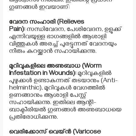
ആശ്വാസം നൽകും. ഇതിന്റെ പ്രധാന
ഗുണങ്ങൾ ഇവയാണ്:
വേദന സംഹാരി (Relieves
Pain):
സന്ധിവേദന, പേശിവേദന, ഉളുക്ക്
എന്നിവയുള്ള ഭാഗങ്ങളിൽ ആശാളി
വിത്തുകൾ അരച്ച് പുരട്ടുന്നത് വേദനയും
നീരും കുറയ്ക്കാൻ സഹായിക്കുന്നു.
മുറിവുകളിലെ അണുബാധ (Worm
Infestation in Wounds):
മുറിവുകളിൽ
പുഴുക്കൾ ഉണ്ടാകുന്നത് തടയാനും (Anti-
helminthic), മുറിവുകൾ വേഗത്തിൽ
ഉണങ്ങാനും ആശാളി പേസ്റ്റ്
സഹായിക്കുന്നു. ഇതിലെ ആന്റി-
ബാക്ടീരിയൽ ഗുണങ്ങൾ അണുബാധയെ
പ്രതിരോധിക്കുന്നു.
വെരിക്കോസ് വെയ്ൻ (Varicose