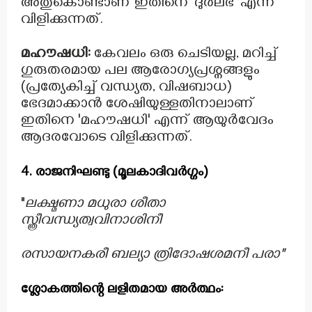
അതുകൊണ്ടാണ് ഇതിനെ 'ദുർലഭ' എന്ന്
വിളിക്കുന്നത്.
മഹൗഷധി:
കേവലം ഒരു ചെടിയല്ല, മറിച്ച്
ഗുരുതരമായ പല ആരോഗ്യപ്രശ്നങ്ങളും
(പ്രത്യേകിച്ച് വന്ധ്യത, വിഷബാധ)
ഭേദമാക്കാൻ ശേഷിയുള്ളതിനാലാണ്
ഇതിനെ 'മഹൗഷധി' എന്ന് ആയുർവേദം
ആദരവോടെ വിളിക്കുന്നത്.
4. രാജനിഘണ്ടു (മൂലകാദിവർഗ്ഗം)
"
ലക്ഷ്മണാ മധുരാ ശീതാ
സ്ത്രീവന്ധ്യത്വവിനാശിനീ
രസായനകരീ ബല്യാ ത്രിദോഷശമനീ പരാ"
ശ്ലോകത്തിന്റെ ലളിതമായ അർത്ഥം: