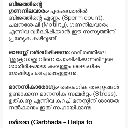
ബീജത്തിന്റെ
ഗുണനിലവാരം:
പുരുഷന്മാരിൽ
ബീജത്തിന്റെ എണ്ണം (Sperm count),
ചലനശേഷി (Motility), ഗുണനിലവാരം
എന്നിവ വർദ്ധിപ്പിക്കാൻ ഈ സസ്യത്തിന്
പ്രത്യേക കഴിവുണ്ട്.
ഓജസ്സ് വർദ്ധിപ്പിക്കുന്നു:
ശരീരത്തിലെ
'ശുക്രധാതു'വിനെ പോഷിപ്പിക്കുന്നതിലൂടെ
ശാരീരികമായ കരുത്തും ലൈംഗിക
ശേഷിയും മെച്ചപ്പെടുത്തുന്നു.
മാനസികാരോഗ്യം:
ലൈംഗിക തടസ്സങ്ങൾ
ഉണ്ടാക്കുന്ന മാനസിക സമ്മർദ്ദം (Stress),
ഉത്കണ്ഠ എന്നിവ കുറച്ച് മനസ്സിന് ശാന്തത
നൽകാനും ഇത് സഹായിക്കുന്നു.
ഗർഭദാ (Garbhada – Helps to