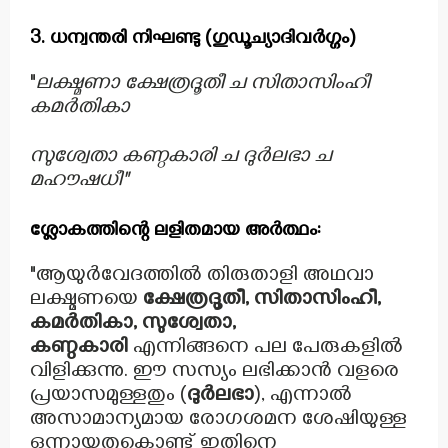
3. ധന്വന്തരി നിഘണ്ടു (ഗുഡൂച്യാദിവർഗ്ഗം)
"
ലക്ഷ്മണാ ക്ഷേത്രദൂതീ ച സിതാസിംഹീ
കമർതികാ
സുശ്വേതാ കണ്ഠകാരി ച ദുർലഭാ ച
മഹൗഷധീ"
ശ്ലോകത്തിന്റെ ലളിതമായ അർത്ഥം:
"ആയുർവേദത്തിൽ തിരുതാളി അഥവാ
ലക്ഷ്മണയെ
ക്ഷേത്രദൂതീ, സിതാസിംഹീ,
കമർതികാ, സുശ്വേതാ,
കണ്ഠകാരി
എന്നിങ്ങനെ പല പേരുകളിൽ
വിളിക്കുന്നു. ഈ സസ്യം ലഭിക്കാൻ വളരെ
പ്രയാസമുള്ളതും (
ദുർലഭാ
), എന്നാൽ
അസാമാന്യമായ രോഗശമന ശേഷിയുള്ള
ഒന്നായതുകൊണ്ട് ഇതിനെ