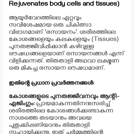
Rejuvenates body cells and tissues)
ആയുർവേദത്തിലെ ഏറ്റവും
സവിശേഷമായ ഒരു ചികിത്സാ
വിഭാഗമാണ് 'രസായനം'. ശരീരത്തിലെ
കോശങ്ങളെയും കലകളെയും (Tissues)
പുനരുജ്ജീവിപ്പിക്കാൻ കഴിവുള്ള
ഔഷധങ്ങളെയാണ് രസായനങ്ങൾ എന്ന്
വിളിക്കുന്നത്. തിരുതാളി അഥവാ ലക്ഷ്മണ
ഒരു മികച്ച രസായന ഔഷധമാണ്.
ഇതിന്റെ പ്രധാന പ്രവർത്തനങ്ങൾ:
കോശങ്ങളുടെ പുനരുജ്ജീവനവും ആന്റി-
ഏജിംഗും:
പ്രായമാകുന്നതിനനുസരിച്ച്
ശരീരത്തിലെ കോശങ്ങൾക്കുണ്ടാകുന്ന
നാശത്തെ തടയാനും അവയെ
പുതുക്കിപ്പണിയാനും തിരുതാളി
സഹായിക്കുന്നു. ഇത് ചർമ്മത്തിന്റെ