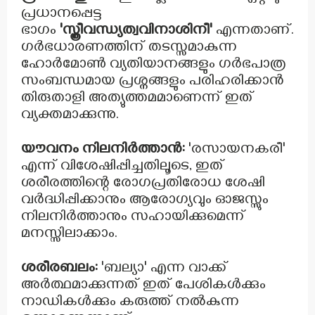
പ്രധാനപ്പെട്ട
ഭാഗം
'സ്ത്രീവന്ധ്യത്വവിനാശിനീ'
എന്നതാണ്.
ഗർഭധാരണത്തിന് തടസ്സമാകുന്ന
ഹോർമോൺ വ്യതിയാനങ്ങളും ഗർഭപാത്ര
സംബന്ധമായ പ്രശ്നങ്ങളും പരിഹരിക്കാൻ
തിരുതാളി അത്യുത്തമമാണെന്ന് ഇത്
വ്യക്തമാക്കുന്നു.
യൗവനം നിലനിർത്താൻ:
'രസായനകരീ'
എന്ന് വിശേഷിപ്പിച്ചതിലൂടെ, ഇത്
ശരീരത്തിന്റെ രോഗപ്രതിരോധ ശേഷി
വർദ്ധിപ്പിക്കാനും ആരോഗ്യവും ഓജസ്സും
നിലനിർത്താനും സഹായിക്കുമെന്ന്
മനസ്സിലാക്കാം.
ശരീരബലം:
'ബല്യാ' എന്ന വാക്ക്
അർത്ഥമാക്കുന്നത് ഇത് പേശികൾക്കും
നാഡികൾക്കും കരുത്ത് നൽകുന്ന