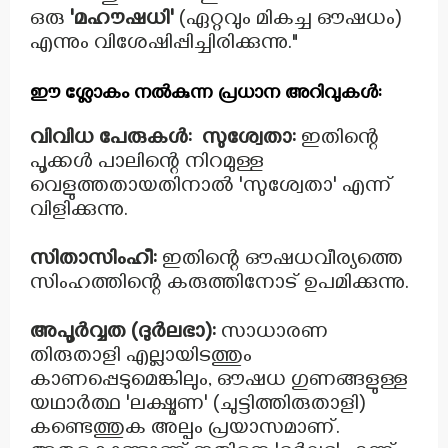
ഒരു
'മഹൗഷധി'
(ഏറ്റവും മികച്ച ഔഷധം)
എന്നും വിശേഷിപ്പിച്ചിരിക്കുന്നു."
ഈ ശ്ലോകം നൽകുന്ന പ്രധാന അറിവുകൾ:
വിവിധ പേരുകൾ:
സുശ്വേതാ:
ഇതിന്റെ
പൂക്കൾ പാലിന്റെ നിറമുള്ള
വെളുത്തതായതിനാൽ 'സുശ്വേതാ' എന്ന്
വിളിക്കുന്നു.
സിതാസിംഹീ:
ഇതിന്റെ ഔഷധവീര്യത്തെ
സിംഹത്തിന്റെ കരുത്തിനോട് ഉപമിക്കുന്നു.
അപൂർവ്വത (ദുർലഭാ):
സാധാരണ
തിരുതാളി എല്ലായിടത്തും
കാണപ്പെടുമെങ്കിലും, ഔഷധ ഗുണങ്ങളുള്ള
യഥാർത്ഥ 'ലക്ഷ്മണ' (ചുട്ടിത്തിരുതാളി)
കണ്ടെത്തുക അല്പം പ്രയാസമാണ്.