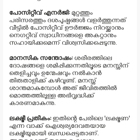
പോസിറ്റീവ് എനർജി:
മുറ്റത്തും
പരിസരത്തും ദശപുഷ്പങ്ങൾ വളർത്തുന്നത്
വീട്ടിൽ പോസിറ്റീവ് ഊർജ്ജം നിറയ്ക്കാനും
നെഗറ്റീവ് സ്വാധീനങ്ങളെ അകറ്റാനും
സഹായിക്കുമെന്ന് വിശ്വസിക്കപ്പെടുന്നു.
മാനസിക സന്തോഷം:
ശരീരത്തിലെ
ദോഷങ്ങളെ ശമിപ്പിക്കുന്നതിലൂടെ മനസ്സിന്
തെളിച്ചവും ഉന്മേഷവും നൽകാൻ
തിരുതാളിക്ക് കഴിവുണ്ട്. മനസ്സ്
ശാന്തമാകുമ്പോൾ അത് ജീവിതത്തിൽ
മൊത്തത്തിലുള്ള അഭിവൃദ്ധിക്ക്
കാരണമാകുന്നു.
ലക്ഷ്മീ പ്രതീകം:
ഇതിന്റെ പേരിലെ 'ലക്ഷ്മണ'
എന്ന വാക്ക് ഐശ്വര്യദേവതയായ
ലക്ഷ്മിയുമായി ബന്ധപ്പെട്ടതാണ്.