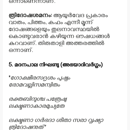
ഒന്നാണെന്നാണ്.
ത്രിദോഷശമനം:
ആയുർവേദ പ്രകാരം
വാതം, പിത്തം, കഫം എന്നീ മൂന്ന്
ദോഷങ്ങളെയും തുലനാവസ്ഥയിൽ
കൊണ്ടുവരാൻ കഴിയുന്ന ഔഷധങ്ങൾ
കുറവാണ്. തിരുതാളി അത്തരത്തിൽ
ഒന്നാണ്.
5. മദനപാല നിഘണ്ടു (അഭയാദിവർഗ്ഗം)
"
ഗോക്ഷീരസദൃശം പുഷ്പം
രോമവല്ലിസമന്വിതം
രക്തബിന്ദുശ്ച പത്രേഷു
ലക്ഷ്മണാകാരമുച്യതേ
ലക്ഷ്മണാ ഗർഭദാ ശീതാ സരാ വൃഷ്യാ
ത്രിദോഷനുത്"