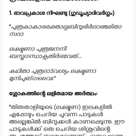
1. ഭാവപ്രകാശ നിഘണ്ടു (ഗുഡൂച്യാദിവർഗ്ഗം)
"
പുത്രകാകാരരക്താല്പബിന്ദുഭിർലാഞ്ഛിതാ
സദാ
ലക്ഷ്മണാ പുത്രജനനീ
ബസ്തഗന്ധാകൃതിർഭവേത്...
കഥിതാ പുത്രദാऽവശ്യം ലക്ഷ്മണാ
മുനിപുങ്ഗവൈഃ"
ശ്ലോകത്തിന്റെ ലളിതമായ അർത്ഥം:
"തിരുതാളിയുടെ (ലക്ഷ്മണ) ഇലകളിൽ
എപ്പോഴും ചെറിയ ചുവന്ന പാടുകൾ
അല്ലെങ്കിൽ ബിന്ദുക്കൾ കാണപ്പെടുന്നു. ഈ
പാടുകൾക്ക് ഒരു ചെറിയ ശിശുവിന്റെ