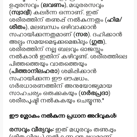
ഉപ്പുരസവും (
ലവണം
), മധുരരസവും
(
സ്വാദ്വീ
) കലർന്ന ഒന്നാണ്. ഇത്
ശരീരത്തിന് തണുപ്പ് നൽകുന്നതും (
ഹിമ/
ശീതം
), മലബന്ധം ഒഴിവാക്കാൻ
സഹായിക്കുന്നതുമാണ് (
സര
). ദഹിക്കാൻ
അല്പം സമയമെടുക്കുമെങ്കിലും (
ഗുരു
),
ശരീരത്തിന് നല്ല ബലവും ഓജസ്സും
നൽകാൻ ഇതിന് കഴിവുണ്ട്. ശരീരത്തിലെ
പിത്തത്തെയും വാതത്തെയും
(
പിത്താനിലഹരാ
) ശമിപ്പിക്കാൻ
സഹായിക്കുന്ന ഈ ഔഷധം,
ഗർഭധാരണത്തിന് അനുയോജ്യമായ
സാഹചര്യം ഒരുക്കുകയും (
ഗർഭപ്രദാ
)
ശരീരപുഷ്ടി നൽകുകയും ചെയ്യുന്നു."
ഈ ശ്ലോകം നൽകുന്ന പ്രധാന അറിവുകൾ:
രസവും വീര്യവും:
ഇത് മധുരവും തണുപ്പും