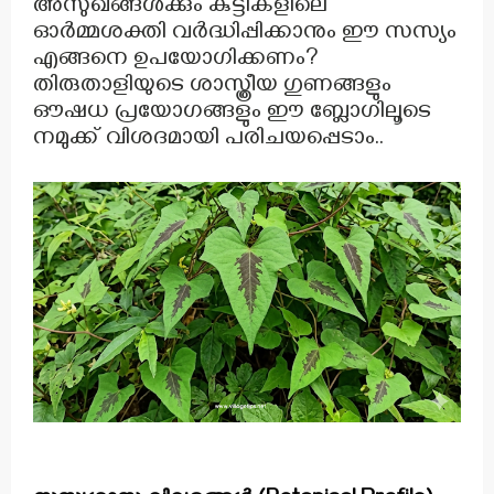
അസുഖങ്ങൾക്കും കുട്ടികളിലെ
ഓർമ്മശക്തി വർദ്ധിപ്പിക്കാനും ഈ സസ്യം
എങ്ങനെ ഉപയോഗിക്കണം?
തിരുതാളിയുടെ ശാസ്ത്രീയ ഗുണങ്ങളും
ഔഷധ പ്രയോഗങ്ങളും ഈ ബ്ലോഗിലൂടെ
നമുക്ക് വിശദമായി പരിചയപ്പെടാം..