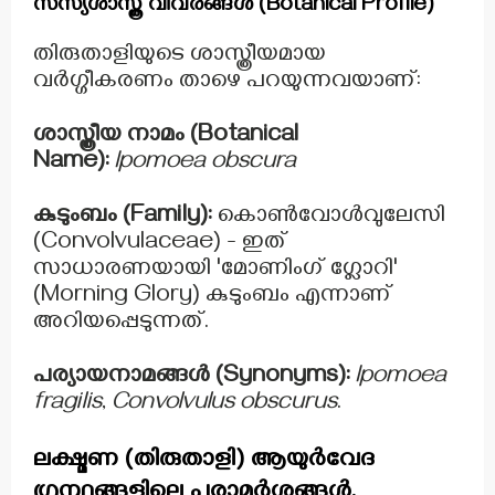
സസ്യശാസ്ത്ര വിവരങ്ങൾ (Botanical Profile)
തിരുതാളിയുടെ ശാസ്ത്രീയമായ
വർഗ്ഗീകരണം താഴെ പറയുന്നവയാണ്:
ശാസ്ത്രീയ നാമം (Botanical
Name):
Ipomoea obscura
കുടുംബം (Family):
കൊൺവോൾവുലേസി
(Convolvulaceae) - ഇത്
സാധാരണയായി 'മോണിംഗ് ഗ്ലോറി'
(Morning Glory) കുടുംബം എന്നാണ്
അറിയപ്പെടുന്നത്.
പര്യായനാമങ്ങൾ (Synonyms):
Ipomoea
fragilis
,
Convolvulus obscurus
.
ലക്ഷ്മണ (തിരുതാളി) ആയുർവേദ
ഗ്രന്ഥങ്ങളിലെ പരാമർശങ്ങൾ.