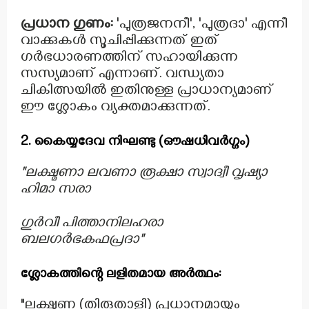
പ്രധാന ഗുണം:
'പുത്രജനനീ', 'പുത്രദാ' എന്നീ
വാക്കുകൾ സൂചിപ്പിക്കുന്നത് ഇത്
ഗർഭധാരണത്തിന് സഹായിക്കുന്ന
സസ്യമാണ് എന്നാണ്. വന്ധ്യതാ
ചികിത്സയിൽ ഇതിനുള്ള പ്രാധാന്യമാണ്
ഈ ശ്ലോകം വ്യക്തമാക്കുന്നത്.
2. കൈയ്യദേവ നിഘണ്ടു (ഔഷധിവർഗ്ഗം)
"ലക്ഷ്മണാ ലവണാ രൂക്ഷാ സ്വാദ്വീ വൃഷ്യാ
ഹിമാ സരാ
ഗുർവീ പിത്താനിലഹരാ
ബലഗർഭകഫപ്രദാ"
ശ്ലോകത്തിന്റെ ലളിതമായ അർത്ഥം:
"ലക്ഷ്മണ (തിരുതാളി) പ്രധാനമായും