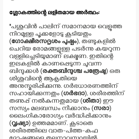
ശ്ലോകത്തിന്റെ ലളിതമായ അർത്ഥം:
"പശുവിൻ പാലിന് സമാനമായ വെളുത്ത
നിറമുള്ള പൂക്കളോടു കൂടിയതും
(
ഗോക്ഷീരസദൃശം പുഷ്പം
), തണ്ടുകളിൽ
ചെറിയ രോമങ്ങളുള്ള പടർന്നു കയറുന്ന
വള്ളിച്ചെടിയുമാണ് ലക്ഷ്മണ. ഇതിന്റെ
ഇലകളിൽ കാണപ്പെടുന്ന ചുവന്ന
ബിന്ദുക്കൾ (
രക്തബിന്ദുശ്ച പത്രേഷു
) ഒരു
ശിശുവിന്റെ ആകൃതിയെ
അനുസ്മരിപ്പിക്കുന്നു. ഗർഭധാരണത്തിന്
സഹായിക്കുന്നതും (
ഗർഭദാ
), ശരീരത്തിന്
തണുപ്പ് നൽകുന്നതുമായ (
ശീതാ
) ഈ
സസ്യം മലബന്ധം നീക്കാനും (
സരാ
)
ലൈംഗികാരോഗ്യം വർദ്ധിപ്പിക്കാനും
(
വൃഷ്യാ
) ഉത്തമമാണ്. കൂടാതെ
ശരീരത്തിലെ വാത-പിത്ത-കഫ