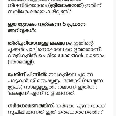
ദോഷങ്ങളെ തുലനാവസ്ഥയിൽ
നിലനിർത്താനും (
ത്രിദോഷനുത്
) ഇതിന്
സവിശേഷമായ കഴിവുണ്ട്."
ഈ ശ്ലോകം നൽകുന്ന 5 പ്രധാന
അറിവുകൾ:
തിരിച്ചറിയാനുള്ള ലക്ഷണം:
ഇതിന്റെ
പൂക്കൾ പാലിനെപ്പോലെ വെളുത്തതാണ്.
വള്ളികളിൽ ചെറിയ രോമങ്ങൾ കാണാം
(രോമവല്ലി).
പേരിന് പിന്നിൽ:
ഇലകളിലെ ചുവന്ന
പാടുകൾക്ക് മനുഷ്യരൂപത്തോട് (ലക്ഷ്മണ
രൂപം) സാമ്യമുള്ളതിനാലാണ് ഇതിനെ
'ലക്ഷ്മണ' എന്ന് വിളിക്കുന്നത്.
ഗർഭധാരണത്തിന്:
'ഗർഭദാ' എന്ന വാക്ക്
സൂചിപ്പിക്കുന്നത് ഇത് ഗർഭധാരണത്തിന്