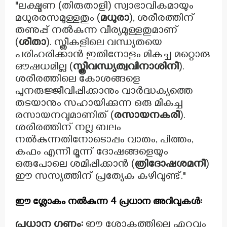
"ലക്ഷ്മണ (തിരുതാളി) സ്വാഭാവികമായും
മധുരരസമുള്ളതും (
മധുരാ
), ശരീരത്തിന്
തണുപ്പ് നൽകുന്ന വീര്യമുള്ളതുമാണ്
(
ശീതാ
). സ്ത്രീകളിലെ വന്ധ്യതയെ
പരിഹരിക്കാൻ ഇതിനോളം മികച്ച മറ്റൊരു
ഔഷധമില്ല (
സ്ത്രീവന്ധ്യത്വവിനാശിനീ
).
ശരീരത്തിലെ കോശങ്ങളെ
പുനരുജ്ജീവിപ്പിക്കാനും വാർദ്ധക്യത്തെ
തടയാനും സഹായിക്കുന്ന ഒരു മികച്ച
രസായനവുമാണിത് (
രസായനകരീ
).
ശരീരത്തിന് നല്ല ബലം
നൽകുന്നതിനോടൊപ്പം വാതം, പിത്തം,
കഫം എന്നീ മൂന്ന് ദോഷങ്ങളെയും
ഒരുപോലെ ശമിപ്പിക്കാൻ (
ത്രിദോഷശമനീ
)
ഈ സസ്യത്തിന് പ്രത്യേക കഴിവുണ്ട്."
ഈ ശ്ലോകം നൽകുന്ന 4 പ്രധാന അറിവുകൾ:
പ്രധാന ഗുണം:
ഈ ശ്ലോകത്തിലെ ഏറ്റവും