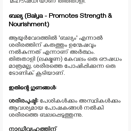
'മഹൗഷധി'യാണ് തിരുതാളി.
ബല്യ (Balya - Promotes Strength &
Nourishment)
ആയുർവേദത്തിൽ 'ബല്യം' എന്നാൽ
ശരീരത്തിന് കരുത്തും ഉന്മേഷവും
നൽകുന്നത് എന്നാണ് അർത്ഥം.
തിരുതാളി (ലക്ഷ്മണ) കേവലം ഒരു ഔഷധം
മാത്രമല്ല, ശരീരത്തെ പോഷിപ്പിക്കുന്ന ഒരു
ടോണിക് കൂടിയാണ്.
ഇതിന്റെ ഗുണങ്ങൾ:
ശരീരപുഷ്ടി:
പേശികൾക്കും അസ്ഥികൾക്കും
ആവശ്യമായ പോഷകങ്ങൾ നൽകി
ശരീരത്തെ ബലപ്പെടുത്തുന്നു.
നാഡീവ്യൂഹത്തിന്