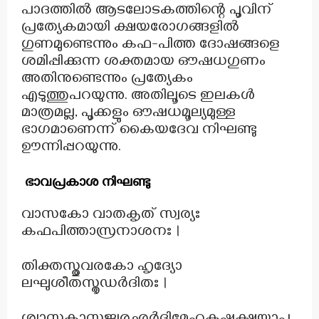
പാദത്തിൽ ആടലോടകത്തിന്റെ പൂവിന്
പ്രത്യേകമായി ക്ഷയരോഗങ്ങളിൽ
ഗുണമുണ്ടെന്നും കഫ-പിത്ത ദോഷങ്ങളെ
ശമിപ്പിക്കുന്ന ശക്തമായ ഔഷധഗുണം
അതിനുണ്ടെന്നും പ്രത്യേകം
എടുത്തുപറയുന്നു. അതിലൂടെ ഇലകൾ
മാത്രമല്ല, പൂക്കളും ഔഷധമൂല്യമുള്ള
ഭാഗമാണെന്ന് കൈയദേവ നിഘണ്ടു
ഊന്നിപ്പറയുന്നു.
ഭാവപ്രകാശ നിഘണ്ടു
വാസകോ വാതകൃത് സ്വര്യഃ
കഫപിത്താസ്രനാശനഃ।
തിക്തസ്തുവരകോ ഹൃദ്യോ
ലഘുശീതസ്തൃഡർദിതഃ।