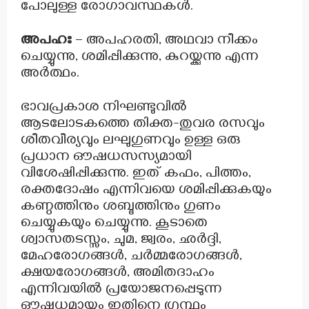
പോലുള്ള രോഗാവസ്ഥകൾ.
അപഹഃ
– അപഹരതി, അഥവാ നീക്കം
ചെയ്യുന്നു, ശമിപ്പിക്കുന്നു, കുറയ്ക്കുന്നു എന്ന
അർത്ഥം.
ഭാവപ്രകാശ നിഘണ്ടുവിൽ
ആടലോടകത്തെ തിക്ത-തുവര രസവും
ശീതവീര്യവും ലഘുഗുണവും ഉള്ള ഒരു
പ്രധാന ഔഷധസസ്യമായി
വിശേഷിപ്പിക്കുന്നു. ഇത് കഫം, പിത്തം,
രക്തദോഷം എന്നിവയെ ശമിപ്പിക്കുകയും
കണ്ഠത്തിനും ശബ്ദത്തിനും ഗുണം
ചെയ്യുകയും ചെയ്യുന്നു. കൂടാതെ
ശ്വാസതടസ്സം, ചുമ, ജ്വരം, ഛർദ്ദി,
മേഹരോഗങ്ങൾ, ചർമ്മരോഗങ്ങൾ,
ക്ഷയരോഗങ്ങൾ, അമിതദാഹം
എന്നിവയിൽ പ്രയോജനപ്പെടുന്ന
ഔഷധമായും ഇതിനെ ഗ്രന്ഥം