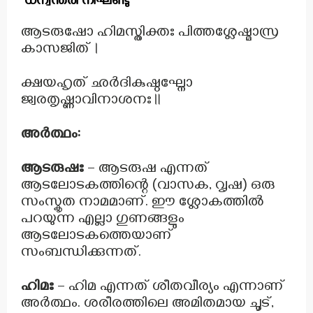
ധന്വന്തരി നിഘണ്ടു
ആടരുഷോ ഹിമസ്തിക്തഃ പിത്തശ്ലേഷ്മാസ്ര
കാസജിത്।
ക്ഷയഹൃത് ഛർദികുഷ്ഠഘ്നോ
ജ്വരതൃഷ്ണാവിനാശനഃ॥
അർത്ഥം:
ആടരുഷഃ
– ആടരുഷ എന്നത്
ആടലോടകത്തിന്റെ (വാസക, വൃഷ) ഒരു
സംസ്കൃത നാമമാണ്. ഈ ശ്ലോകത്തിൽ
പറയുന്ന എല്ലാ ഗുണങ്ങളും
ആടലോടകത്തെയാണ്
സംബന്ധിക്കുന്നത്.
ഹിമഃ
– ഹിമ എന്നത് ശീതവീര്യം എന്നാണ്
അർത്ഥം. ശരീരത്തിലെ അമിതമായ ചൂട്,