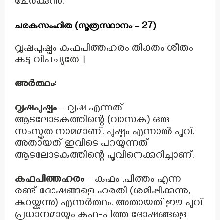
ചേർക്കുന്നു.
ചരകസംഹിത (സൂത്രസ്ഥാനം – 27)
വൃഷപുഷ്പം കഫപിത്തഹരം തിക്തം ശീതം
കടു വിപച്യതേ॥
അർത്ഥം:
വൃഷപുഷ്പം
– വൃഷ എന്നത്
ആടലോടകത്തിന്റെ (വാസക) ഒരു
സംസ്കൃത നാമമാണ്. പുഷ്പം എന്നാൽ പൂവ്.
അതായത് ഇവിടെ പറയുന്നത്
ആടലോടകത്തിന്റെ പൂവിനെക്കുറിച്ചാണ്.
കഫപിത്തഹരം
– കഫം ,പിത്തം എന്ന
രണ്ട് ദോഷങ്ങളെ ഹരതി (ശമിപ്പിക്കുന്നു,
കുറയ്ക്കുന്നു) എന്നർത്ഥം. അതായത് ഈ പൂവ്
പ്രധാനമായും കഫ-പിത്ത ദോഷങ്ങളെ