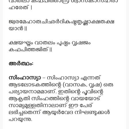
വാതലാ കഫപിത്താസ്ര ശ്വാസകാസഹരാ
ഹരേത്।
ജ്വരമേഹാരുചിഛർദികുഷ്ഠതൃഷ്ണാക്ഷതക്ഷ
യാൻ॥
ക്ഷയഘ്നം വാതലം പുഷ്പം വൃഷജം
കഫപിത്തജിത്॥
അർത്ഥം:
സിംഹാസ്യാ
– സിംഹാസ്യാ എന്നത്
ആടലോടകത്തിന്റെ (വാസക, വൃഷ) ഒരു
പര്യായനാമമാണ്. ഇതിന്റെ പൂവിന്റെ
ആകൃതി സിംഹത്തിന്റെ വായയോട്
സാമ്യമുള്ളതിനാലാണ് ഈ പേര്
ലഭിച്ചതെന്ന് ആയുർവേദ നിഘണ്ടുക്കൾ
പറയുന്നു.