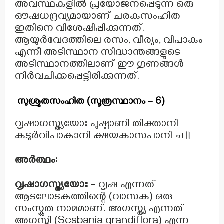
അവസ്ഥകളിൽ പ്രയോജനപ്പെടുന്ന ഒരു
ഔഷധദ്രവ്യമായാണ് ചരകസംഹിത
ഇതിനെ വിശേഷിപ്പിക്കുന്നത്.
ആയുർവേദത്തിലെ രസം, വീര്യം, വിപാകം
എന്നീ അടിസ്ഥാന സിദ്ധാന്തങ്ങളുടെ
അടിസ്ഥാനത്തിലാണ് ഈ ഗുണങ്ങൾ
നിർവചിക്കപ്പെട്ടിരിക്കുന്നത്.
സുശ്രുതസംഹിത (സൂത്രസ്ഥാനം – 6)
വൃഷാഗസ്ത്യയോഃ പുഷ്പാണി തിക്താനി
കടുർവിപാകാനി ക്ഷയകാസപാനി ച॥
അർത്ഥം:
വൃഷാഗസ്ത്യയോഃ
– വൃഷ എന്നത്
ആടലോടകത്തിന്റെ (വാസക) ഒരു
സംസ്കൃത നാമമാണ്. അഗസ്ത്യ എന്നത്
അഗസ്തി (Sesbania grandiflora) എന്ന