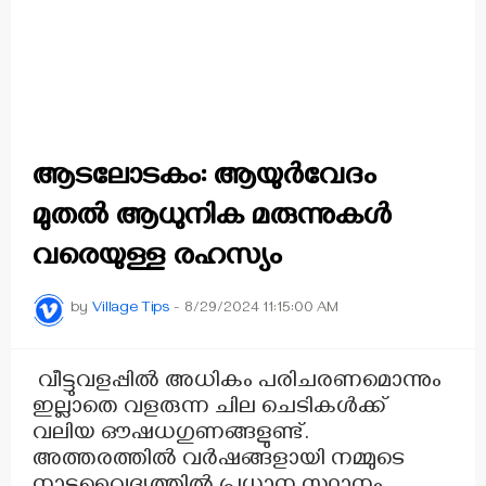
ആടലോടകം: ആയുർവേദം
മുതൽ ആധുനിക മരുന്നുകൾ
വരെയുള്ള രഹസ്യം
by
Village Tips
-
8/29/2024 11:15:00 AM
വീട്ടുവളപ്പിൽ അധികം പരിചരണമൊന്നും
ഇല്ലാതെ വളരുന്ന ചില ചെടികൾക്ക്
വലിയ ഔഷധഗുണങ്ങളുണ്ട്.
അത്തരത്തിൽ വർഷങ്ങളായി നമ്മുടെ