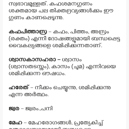
സ്വഭാവമുള്ളത്. കഫശമനഗുണം
ശക്തമായ പല തിക്തദ്രവ്യങ്ങൾക്കും ഈ
ഗുണം കാണപ്പെടുന്നു.
കഫപിത്താസ്ര
– കഫം, പിത്തം, അസ്രം
(രക്തം) എന്നീ ദോഷങ്ങളുമായി ബന്ധപ്പെട്ട
വൈകല്യങ്ങളെ ശമിപ്പിക്കുന്നതാണ്.
ശ്വാസകാസഹരാ –
ശ്വാസം
(ശ്വാസതടസ്സം), കാസം (ചുമ) എന്നിവയെ
ശമിപ്പിക്കുന്ന ഔഷധം.
ഹരേത്
– നീക്കം ചെയ്യുന്നു, ശമിപ്പിക്കുന്നു
എന്ന അർത്ഥം.
ജ്വര
– ജ്വരം.,പനി
മേഹ
– മേഹരോഗങ്ങൾ, പ്രത്യേകിച്ച്