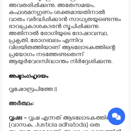
അവതരിപ്പിക്കുന്നു. അതേസമയം,
കഫശമനഗുണം ശക്തമായതിനാൽ
വാതം വർദ്ധിപ്പിക്കാൻ സാധ്യതയുണ്ടെന്നും
ഭാവപ്രകാശകാരൻ സൂചിപ്പിക്കുന്നു.
അതിനാൽ രോഗിയുടെ ദോഷാവസ്ഥ,
പ്രകൃതി, രോഗബലം എന്നിവ
വിലയിരുത്തിയാണ് ആടലോടകത്തിന്റെ
പ്രയോഗം നടത്തേണ്ടതെന്ന്
ആയുർവേദസിദ്ധാന്തം നിർദ്ദേശിക്കുന്നു.
അഷ്ടാംഗഹൃദയം
വൃഷോസ്രപിത്തേ॥
അർത്ഥം:
വൃഷഃ –
വൃഷ എന്നത് ആടലോടകത്തിന്റെ
(വാസക, Justicia adhatoda) ഒരു