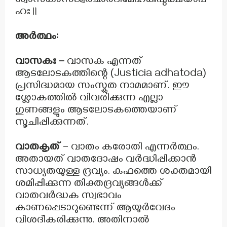
ശ്വാസകാസജ്വരഛർദിമേഹകുഷ്ഠക്ഷയാപ
ഹഃ॥
അർത്ഥം:
വാസകഃ –
വാസക എന്നത്
ആടലോടകത്തിന്റെ (Justicia adhatoda)
പ്രസിദ്ധമായ സംസ്കൃത നാമമാണ്. ഈ
ശ്ലോകത്തിൽ വിവരിക്കുന്ന എല്ലാ
ഗുണങ്ങളും ആടലോടകത്തെയാണ്
സൂചിപ്പിക്കുന്നത്.
വാതകൃത്
– വാതം കരോതി എന്നർത്ഥം.
അതായത് വാതദോഷം വർദ്ധിപ്പിക്കാൻ
സാധ്യതയുള്ള ദ്രവ്യം. കഫത്തെ ശക്തമായി
ശമിപ്പിക്കുന്ന തിക്തദ്രവ്യങ്ങൾക്ക്
വാതവർദ്ധക സ്വഭാവം
കാണപ്പെടാറുണ്ടെന്ന് ആയുർവേദം
വിശദീകരിക്കുന്നു. അതിനാൽ