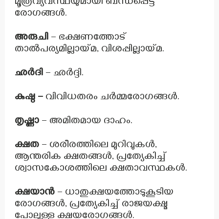
മൂത്രവ്യവസ്ഥയുമായി ബന്ധപ്പെട്ട
രോഗങ്ങൾ.
അരുചി
– ഭക്ഷണത്തോട്
താൽപര്യമില്ലായ്മ, വിശപ്പില്ലായ്മ.
ഛർദി
– ഛർദ്ദി.
കുഷ്ഠ –
വിവിധതരം ചർമ്മരോഗങ്ങൾ.
തൃഷ്ണാ
– അമിതമായ ദാഹം.
ക്ഷത
– ശരീരത്തിലെ മുറിവുകൾ,
ആന്തരിക ക്ഷതങ്ങൾ, പ്രത്യേകിച്ച്
ശ്വാസകോശത്തിലെ ക്ഷതാവസ്ഥകൾ.
ക്ഷയാൻ
– ധാതുക്ഷയത്തോടുകൂടിയ
രോഗങ്ങൾ, പ്രത്യേകിച്ച് രാജയക്ഷ്മ
പോലുള്ള ക്ഷയരോഗങ്ങൾ.