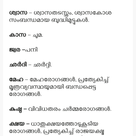
ശ്വാസ
– ശ്വാസതടസ്സം, ശ്വാസകോശ
സംബന്ധമായ ബുദ്ധിമുട്ടുകൾ.
കാസ
– ചുമ.
ജ്വര –
പനി
ഛർദി
– ഛർദ്ദി.
മേഹ
– മേഹരോഗങ്ങൾ, പ്രത്യേകിച്ച്
മൂത്രവ്യവസ്ഥയുമായി ബന്ധപ്പെട്ട
രോഗങ്ങൾ.
കുഷ്ഠ –
വിവിധതരം ചർമ്മരോഗങ്ങൾ.
ക്ഷയ –
ധാതുക്ഷയത്തോടുകൂടിയ
രോഗങ്ങൾ, പ്രത്യേകിച്ച് രാജയക്ഷ്മ