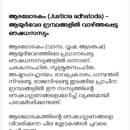
ആടലോടകം (Justicia adhatoda) –
ആയുർവേദ ഗ്രന്ഥങ്ങളിൽ വാഴ്ത്തപ്പെട്ട
ഔഷധസസ്യം
ആടലോടകം (വാസ, വൃഷ, ആടരുഷ)
ആയുർവേദത്തിലെ പ്രധാനപ്പെട്ട
ഔഷധസസ്യങ്ങളിൽ ഒന്നാണ്.
ചരകസംഹിത, സുശ്രുതസംഹിത,
അഷ്ടാംഗഹൃദയം, ഭാവപ്രകാശം, ധന്വന്തരി
നിഘണ്ടു, രാജനിഘണ്ടു തുടങ്ങിയ പ്രാചീന
ഗ്രന്ഥങ്ങളിൽ ഈ സസ്യത്തിന്റെ
ഔഷധഗുണങ്ങളെക്കുറിച്ച് വ്യക്തമായി
പരാമർശിക്കുന്നുണ്ട്.
ആടലോടകത്തിന്റെ ഔഷധഗുണങ്ങളെ
വിവരിക്കുന്ന ചില ശ്ലോകങ്ങൾ ചുവടെ