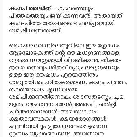
കഫപിത്തജിത്
– കഫത്തെയും
പിത്തത്തെയും ജയിക്കുന്നവൻ, അതായത്
കഫ-പിത്ത ദോഷങ്ങളെ ഫലപ്രദമായി
ശമിപ്പിക്കുന്നതാണ്.
കൈയദേവ നിഘണ്ടുവിലെ ഈ ശ്ലോകം
ആടലോടകത്തിന്റെ ഔഷധഗുണങ്ങളെ
വളരെ സമഗ്രമായി വിവരിക്കുന്നു. തിക്ത-
തുവര രസവും ശീതവീര്യവും ലഘുഗുണവും
ഉള്ള ഈ ഔഷധം ഹൃദയത്തിനും
ശബ്ദത്തിനും ഹിതകരമാണ്. കഫം, പിത്തം,
രക്തദോഷം എന്നിവയെ
ശമിപ്പിക്കുന്നതിനൊപ്പം ശ്വാസതടസ്സം, ചുമ,
ജ്വരം, മേഹരോഗങ്ങൾ, അരുചി, ഛർദ്ദി,
ചർമ്മരോഗങ്ങൾ, അമിതദാഹം,
ക്ഷതാവസ്ഥകൾ, ക്ഷയരോഗങ്ങൾ
എന്നിവയിലും പ്രയോജനപ്പെടുമെന്ന്
ഗ്രന്ഥം വ്യക്തമാക്കുന്നു. അവസാന