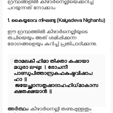
ഗ്രന്ഥങ്ങളിൽ കീഴാർനെല്ലിയെക്കുറിച്ച്
പറയുന്നത് നോക്കാം:
1. കൈയ്യദേവ നിഘണ്ടു (Kaiyadeva Nighantu)
ഈ ഗ്രന്ഥത്തിൽ കീഴാർനെല്ലിയുടെ
രുചിയെയും അത് ശമിപ്പിക്കുന്ന
രോഗങ്ങളെയും കുറിച്ച് പ്രതിപാദിക്കുന്നു.
താമലകീ ഹിമാ തിക്താ കഷായാ
മധുരാ ലഘുഃ ।
രോചനീ
പാണ്ഡുപിത്താസ്രകഫകുഷ്ഠവിഷാപ
ഹാ ॥
ജയേച്ഛ്വാസതൃഷാദാഹഹിധ്മാകാസ
ക്ഷതക്ഷയാൻ ॥
അർത്ഥം:
കീഴാർനെല്ലി തണുപ്പുള്ളതും