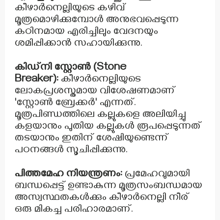
കീഴാർനെല്ലിയുടെ കഴിവ്
മൂത്രമൊഴിക്കുമ്പോൾ അനുഭവപ്പെടുന്ന
കഠിനമായ എരിച്ചിലും വേദനയും
ശമിപ്പിക്കാൻ സഹായിക്കുന്നു.
കിഡ്നി സ്റ്റോൺ (Stone
Breaker):
കീഴാർനെല്ലിയുടെ
ലോകപ്രശസ്തമായ വിശേഷണമാണ്
'സ്റ്റോൺ ബ്രേക്കർ' എന്നത്.
മൂത്രപിണ്ഡത്തിലെ കല്ലുകളെ അലിയിച്ചു
കളയാനും പുതിയ കല്ലുകൾ രൂപപ്പെടുന്നത്
തടയാനും ഇതിന് ശേഷിയുണ്ടെന്ന്
പഠനങ്ങൾ സൂചിപ്പിക്കുന്നു.
പിത്തമേഹ നിയന്ത്രണം:
പ്രമേഹവുമായി
ബന്ധപ്പെട്ട് ഉണ്ടാകുന്ന മൂത്രസംബന്ധമായ
അസ്വസ്ഥതകൾക്കും കീഴാർനെല്ലി നീര്
ഒരു മികച്ച പരിഹാരമാണ്.