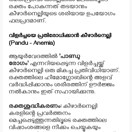
രക്തസ്രാവം അല്ലെങ്കിൽ മലത്തിലൂടെ
രക്തം പോകുന്നത് തടയാനും
കീഴാർനെല്ലിയുടെ ശരിയായ ഉപയോഗം
ഫലപ്രദമാണ്.
വിളർച്ചയെ പ്രതിരോധിക്കാൻ കീഴാർനെല്ലി
(Pandu - Anemia)
ആയുർവേദത്തിൽ
'പാണ്ഡു
രോഗം'
എന്നറിയപ്പെടുന്ന വിളർച്ചയ്ക്ക്
കീഴാർനെല്ലി ഒരു മികച്ച പ്രതിവിധിയാണ്.
രക്തത്തിലെ ഹീമോഗ്ലോബിന്റെ അളവ്
വർദ്ധിപ്പിക്കാനും ശരീരത്തിന് ഊർജ്ജം
നൽകാനും ഇത് സഹായിക്കുന്നു.
രക്തശുദ്ധീകരണം:
കീഴാർനെല്ലി
കരളിന്റെ പ്രവർത്തനം
മെച്ചപ്പെടുത്തുന്നതിലൂടെ രക്തത്തിലെ
വിഷാംശങ്ങളെ നീക്കം ചെയ്യുകയും