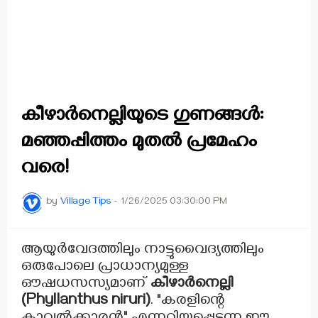
കീഴാർനെല്ലിയുടെ ഗുണങ്ങൾ:
മഞ്ഞപ്പിത്തം മുതൽ പ്രമേഹം
വരെ!
by
Village Tips
-
1/26/2025 03:30:00 PM
ആയുർവേദത്തിലും നാട്ടുവൈദ്യത്തിലും
ഒരുപോലെ പ്രാധാന്യമുള്ള
ഔഷധസസ്യമാണ്
കീഴാർനെല്ലി
(Phyllanthus niruri)
. "കരളിന്റെ