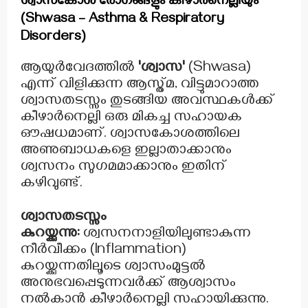
ശ്വാസകോശ രോഗങ്ങളും കീഴാർനെല്ലിയും
(Shwasa – Asthma & Respiratory
Disorders)
ആയുർവേദത്തിൽ
'ശ്വാസ'
(Shwasa)
എന്ന് വിളിക്കുന്ന ആസ്ത്മ, വിട്ടുമാറാത്ത
ശ്വാസതടസ്സം തുടങ്ങിയ അവസ്ഥകൾക്ക്
കീഴാർനെല്ലി ഒരു മികച്ച സഹായക
ഔഷധമാണ്. ശ്വാസകോശത്തിലെ
അണുബാധകളെ ഇല്ലാതാക്കാനും
ശ്വസനം സുഗമമാക്കാനും ഇതിന്
കഴിവുണ്ട്.
ശ്വാസതടസ്സം
കുറയ്ക്കുന്നു:
ശ്വസനനാളിയിലുണ്ടാകുന്ന
നീർവീക്കം (Inflammation)
കുറയ്ക്കുന്നതിലൂടെ ശ്വാസംമുട്ടൽ
അനുഭവപ്പെടുന്നവർക്ക് ആശ്വാസം
നൽകാൻ കീഴാർനെല്ലി സഹായിക്കുന്നു.