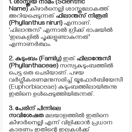
1. ശാസ്ത്രീയ നാമം (Scientific
Name)
കീഴാർനെല്ലി ശാസ്ത്രലോകത്ത്
അറിയപ്പെടുന്നത്
ഫിലാന്തസ് നിരൂരി
(Phyllanthus niruri)
എന്നാണ്.
'ഫിലാന്തസ്' എന്നാൽ ഗ്രീക്ക് ഭാഷയിൽ
'ഇലകളിൽ പൂക്കളുണ്ടാകുന്നത്'
എന്നാണർത്ഥം.
2. കുടുംബം (Family)
ഇത്
ഫിലാന്തേസീ
(Phyllanthaceae)
സസ്യകുടുംബത്തിൽ
പെട്ട ഒരു ചെടിയാണ്. പഴയ
വർഗ്ഗീകരണമനുസരിച്ച് യൂഫോർബിയേസീ
(Euphorbiaceae) കുടുംബത്തിലായിരുന്നു
ഇതിനെ ഉൾപ്പെടുത്തിയിരുന്നത്.
3. പേരിന് പിന്നിലെ
സവിശേഷത
മലയാളത്തിൽ ഇതിനെ
കീഴാർനെല്ലി എന്ന് വിളിക്കാൻ പ്രധാന
കാരണം ഇതിന്റെ ഇലകൾക്ക്