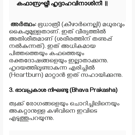
കഫാസ്രഘ്നീ ഹൃദ്ദാഹവിനാശിനീ ॥
അർത്ഥം:
ഭൂധാത്രീ (കീഴാർനെല്ലി) മധുരവും
കൈപ്പുമുള്ളതാണ്. ഇത് വീര്യത്തിൽ
അതിശീതമാണ് (ശരീരത്തിന് തണുപ്പ്
നൽകുന്നത്). ഇത് അധികമായ
പിത്തത്തെയും കഫത്തെയും
രക്തദോഷങ്ങളെയും ഇല്ലാതാക്കുന്നു.
ഹൃദയത്തിലുണ്ടാകുന്ന എരിച്ചിൽ
(Heartburn) മാറ്റാൻ ഇത് സഹായിക്കുന്നു.
3. ഭാവപ്രകാശ നിഘണ്ടു (Bhava Prakasha)
ത്വക്ക് രോഗങ്ങളെയും ചൊറിച്ചിലിനെയും
അകറ്റാനുള്ള കഴിവിനെ ഇവിടെ
എടുത്തുപറയുന്നു.