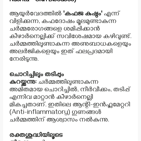
Kushta – Skin Diseases)
ആയുർവേദത്തിൽ
'കഫജ കുഷ്ഠം'
എന്ന്
വിളിക്കുന്ന, കഫദോഷം മൂലമുണ്ടാകുന്ന
ചർമ്മരോഗങ്ങളെ ശമിപ്പിക്കാൻ
കീഴാർനെല്ലിക്ക് സവിശേഷമായ കഴിവുണ്ട്.
ചർമ്മത്തിലുണ്ടാകുന്ന അണുബാധകളെയും
അലർജികളെയും ഇത് ഫലപ്രദമായി
നേരിടുന്നു.
ചൊറിച്ചിലും തടിപ്പും
കുറയ്ക്കുന്നു:
ചർമ്മത്തിലുണ്ടാകുന്ന
അമിതമായ ചൊറിച്ചിൽ, നീർവീക്കം, തടിപ്പ്
എന്നിവ മാറ്റാൻ കീഴാർനെല്ലി
മികച്ചതാണ്. ഇതിലെ ആന്റി-ഇൻഫ്ലമേറ്ററി
(Anti-inflammatory) ഗുണങ്ങൾ
ചർമ്മത്തിന് ആശ്വാസം നൽകുന്നു.
രക്തശുദ്ധിയിലൂടെ