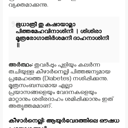
വ്യക്തമാക്കുന്നു.
ഭൂധാത്രീ തു കഷായാമ്ലാ
പിത്തമേഹവിനാശിനീ ।
ശിശിരാ
മൂത്രരോഗാതിർശമനീ ദാഹനാശിനീ
॥
അർത്ഥം:
തുവർപ്പും പുളിയും കലർന്ന
രുചിയുള്ള കീഴാർനെല്ലി പിത്തജന്യമായ
പ്രമേഹത്തെ (Diabetes) നശിപ്പിക്കുന്നു.
മൂത്രസംബന്ധമായ എല്ലാ
പ്രയാസങ്ങളെയും വേദനകളെയും
മാറ്റാനും ശരീരദാഹം ശമിപ്പിക്കാനും ഇത്
അത്യുത്തമമാണ്.
കീഴാർനെല്ലി: ആയുർവേദത്തിലെ ഔഷധ