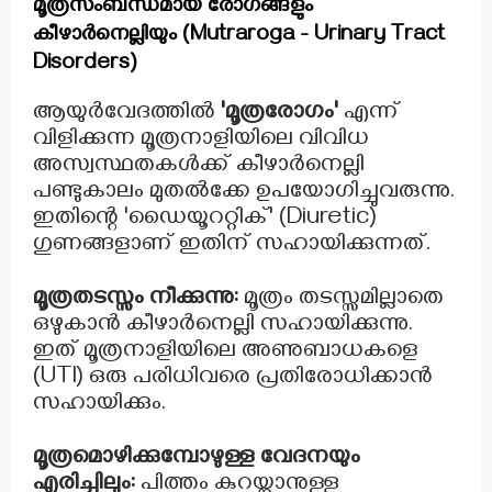
മൂത്രസംബന്ധമായ രോഗങ്ങളും
കീഴാർനെല്ലിയും (Mutraroga - Urinary Tract
Disorders)
ആയുർവേദത്തിൽ
'മൂത്രരോഗം'
എന്ന്
വിളിക്കുന്ന മൂത്രനാളിയിലെ വിവിധ
അസ്വസ്ഥതകൾക്ക് കീഴാർനെല്ലി
പണ്ടുകാലം മുതൽക്കേ ഉപയോഗിച്ചുവരുന്നു.
ഇതിന്റെ 'ഡൈയൂററ്റിക്' (Diuretic)
ഗുണങ്ങളാണ് ഇതിന് സഹായിക്കുന്നത്.
മൂത്രതടസ്സം നീക്കുന്നു:
മൂത്രം തടസ്സമില്ലാതെ
ഒഴുകാൻ കീഴാർനെല്ലി സഹായിക്കുന്നു.
ഇത് മൂത്രനാളിയിലെ അണുബാധകളെ
(UTI) ഒരു പരിധിവരെ പ്രതിരോധിക്കാൻ
സഹായിക്കും.
മൂത്രമൊഴിക്കുമ്പോഴുള്ള വേദനയും
എരിച്ചിലും:
പിത്തം കുറയ്ക്കാനുള്ള