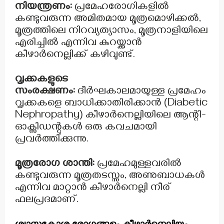
നിയന്ത്രണം:
പ്രമേഹരോഗികളിൽ
കണ്ടുവരുന്ന അമിതമായ മൂത്രമൊഴിക്കൽ,
മൂത്രത്തിലെ നിറവ്യത്യാസം, മൂത്രനാളിയിലെ
എരിച്ചിൽ എന്നിവ കുറയ്ക്കാൻ
കീഴാർനെല്ലിക്ക് കഴിവുണ്ട്.
വൃക്കകളുടെ
സംരക്ഷണം:
ദീർഘകാലമായുള്ള പ്രമേഹം
വൃക്കകളെ ബാധിക്കാതിരിക്കാൻ (Diabetic
Nephropathy) കീഴാർനെല്ലിയിലെ ആന്റി-
ഓക്സിഡന്റുകൾ ഒരു കവചമായി
പ്രവർത്തിക്കുന്നു.
മൂത്രരോഗ ശാന്തി:
പ്രമേഹമുള്ളവരിൽ
കണ്ടുവരുന്ന മൂത്രതടസ്സം, അണുബാധകൾ
എന്നിവ മാറ്റാൻ കീഴാർനെല്ലി നീര്
ഫലപ്രദമാണ്.