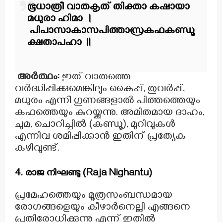
ഭൂധാത്രീ വാതകൃത് തിക്താ കഷായാ
മധുരാ ഹിമാ ।
പിപാസാകാസപിത്താസ്രകഫകണ്ഡൂ
ക്ഷതാപഹാ ॥
അർത്ഥം:
ഇത് വാതത്തെ
വർദ്ധിപ്പിക്കുമെങ്കിലും കൈപ്പ്, തുവർപ്പ്,
മധുരം എന്നീ ഗുണങ്ങളാൽ പിത്തത്തെയും
കഫത്തെയും കുറയ്ക്കുന്നു. അമിതമായ ദാഹം,
ചുമ, ചൊറിച്ചിൽ (കണ്ഡൂ), മുറിവുകൾ
എന്നിവ ശമിപ്പിക്കാൻ ഇതിന് പ്രത്യേക
കഴിവുണ്ട്.
4. രാജ നിഘണ്ടു (Raja Nighantu)
പ്രമേഹത്തെയും മൂത്രസംബന്ധമായ
രോഗങ്ങളെയും കീഴാർനെല്ലി എങ്ങനെ
പ്രതിരോധിക്കുന്നു എന്ന് ഇതിൽ