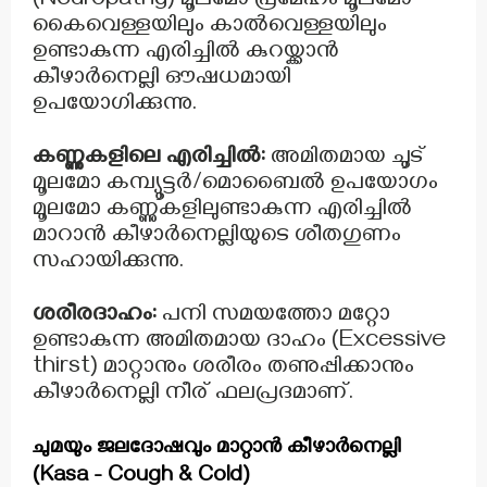
(Neuropathy) മൂലമോ പ്രമേഹം മൂലമോ
കൈവെള്ളയിലും കാൽവെള്ളയിലും
ഉണ്ടാകുന്ന എരിച്ചിൽ കുറയ്ക്കാൻ
കീഴാർനെല്ലി ഔഷധമായി
ഉപയോഗിക്കുന്നു.
കണ്ണുകളിലെ എരിച്ചിൽ:
അമിതമായ ചൂട്
മൂലമോ കമ്പ്യൂട്ടർ/മൊബൈൽ ഉപയോഗം
മൂലമോ കണ്ണുകളിലുണ്ടാകുന്ന എരിച്ചിൽ
മാറാൻ കീഴാർനെല്ലിയുടെ ശീതഗുണം
സഹായിക്കുന്നു.
ശരീരദാഹം:
പനി സമയത്തോ മറ്റോ
ഉണ്ടാകുന്ന അമിതമായ ദാഹം (Excessive
thirst) മാറ്റാനും ശരീരം തണുപ്പിക്കാനും
കീഴാർനെല്ലി നീര് ഫലപ്രദമാണ്.
ചുമയും ജലദോഷവും മാറ്റാൻ കീഴാർനെല്ലി
(Kasa - Cough & Cold)