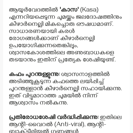
ആയുർവേദത്തിൽ
'കാസ'
(Kasa)
എന്നറിയപ്പെടുന്ന ചുമയ്ക്കും ജലദോഷത്തിനും
കീഴാർനെല്ലി മികച്ചൊരു ഔഷധമാണ്.
സാധാരണയായി കരൾ
രോഗങ്ങൾക്കാണ് കീഴാർനെല്ലി
ഉപയോഗിക്കുന്നതെങ്കിലും,
ശ്വാസകോശത്തിലെ അണുബാധകളെ
തടയാനും ഇതിന് പ്രത്യേക ശേഷിയുണ്ട്.
കഫം പുറന്തള്ളുന്നു:
ശ്വാസനാളത്തിൽ
അടിഞ്ഞുകൂടുന്ന കഫത്തെ ലയിപ്പിച്ച്
പുറന്തള്ളാൻ കീഴാർനെല്ലി സഹായിക്കുന്നു.
ഇത് വിട്ടുമാറാത്ത ചുമയിൽ നിന്ന്
ആശ്വാസം നൽകുന്നു.
പ്രതിരോധശേഷി വർദ്ധിപ്പിക്കുന്നു:
ഇതിലെ
ആന്റി-വൈറൽ (Anti-viral), ആന്റി-
ബാക്‌ടീരിയൽ ഗുണങ്ങൾ