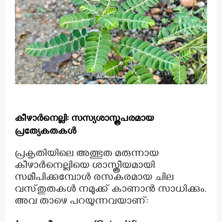
കീഴാർനെല്ലി: സസ്യശാസ്ത്രപരമായ
പ്രത്യേകതകൾ
പ്രകൃതിയിലെ അത്ഭുത മരുന്നായ
കീഴാർനെല്ലിയെ ശാസ്ത്രീയമായി
സമീപിക്കുമ്പോൾ രസകരമായ ചില
വസ്‌തുതകൾ നമുക്ക് കാണാൻ സാധിക്കും.
അവ താഴെ പറയുന്നവയാണ്: