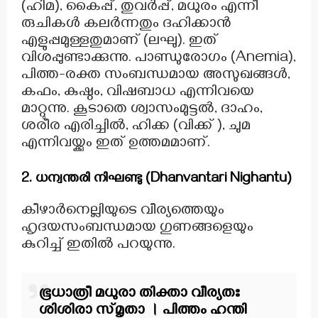
(ഹിമ), കൈപ്പ്, തുവർപ്പ്, മധുരം എന്നീ
രുചികൾ കലർന്നതും ദഹിക്കാൻ
എളുപ്പമുള്ളതുമാണ് (ലഘു). ഇത്
വിശപ്പുണ്ടാക്കുന്നു. പാണ്ഡുരോഗം (Anemia),
പിത്ത-രക്ത സംബന്ധമായ അസുഖങ്ങൾ,
കഫം, കുഷ്ഠം, വിഷബാധ എന്നിവയെ
മാറ്റുന്നു. കൂടാതെ ശ്വാസംമുട്ടൽ, ദാഹം,
ശരീര എരിച്ചിൽ, ഹിക്ക (വിക്ക്‌ ), ചുമ
എന്നിവയ്ക്കും ഇത് ഉത്തമമാണ്.
2. ധന്വന്തരി നിഘണ്ടു (Dhanvantari Nighantu)
കീഴാർനെല്ലിയുടെ വീര്യത്തെയും
ഹൃദയസംബന്ധമായ ഗുണങ്ങളെയും
കുറിച്ച് ഇതിൽ പറയുന്നു.
ഭൂധാത്രീ മധുരാ തിക്താ വീര്യതഃ
ശിശിരാ സ്മൃതാ ।
പിത്തം ഹന്തി